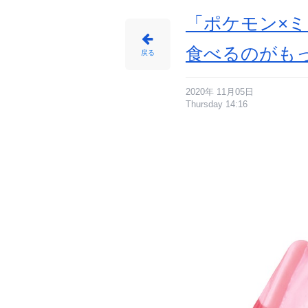
会
レ
ポ
「ポケモン×
ー
ト
_
2
食べるのがも
番
戻る
目
の
画
像
-
ア
2020年 11月05日
ニ
Thursday 14:16
メ
情
報
サ
イ
ト
に
じ
め
ん