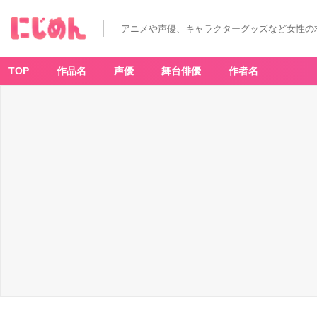
「ポ
ケ
モ
アニメや声優、キャラクターグッズなど女性の
ン
×
ミ
ス
ド」
TOP
作品名
声優
舞台俳優
作者名
コ
ラ
ボ
ド
ー
ナ
ツ
が
今
年
も
発
売！
か
わ
い
す
ぎ
て
食
べ
る
の
が
も
っ
た
い
な
い！？
店
舗
＆
試
食