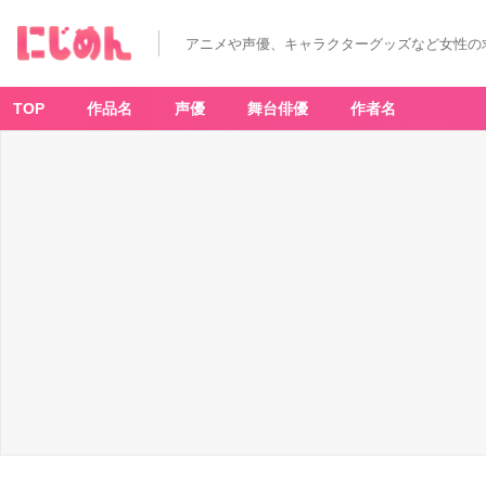
「ポ
ケ
モ
アニメや声優、キャラクターグッズなど女性の
ン
×
ミ
ス
ド」
TOP
作品名
声優
舞台俳優
作者名
コ
ラ
ボ
ド
ー
ナ
ツ
が
今
年
も
発
売！
か
わ
い
す
ぎ
て
食
べ
る
の
が
も
っ
た
い
な
い！？
店
舗
＆
試
食