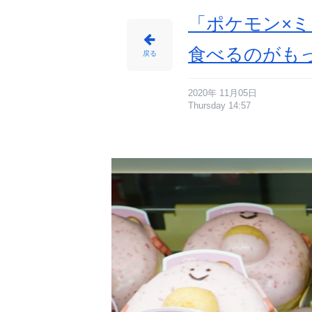
会
レ
ポ
「ポケモン×
ー
ト
_
2
食べるのがも
4
戻る
番
目
の
画
像
-
2020年 11月05日
ア
Thursday 14:57
ニ
メ
情
報
サ
イ
ト
に
じ
め
ん