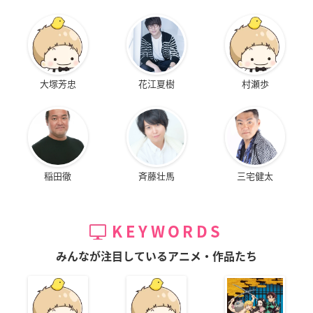
大塚芳忠
花江夏樹
村瀬歩
稲田徹
斉藤壮馬
三宅健太
KEYWORDS
みんなが注目しているアニメ・作品たち