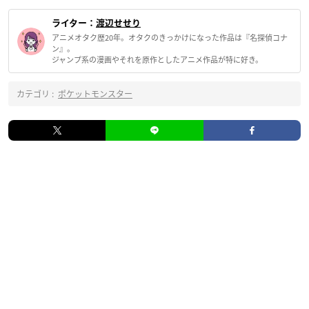
ライター：
渡辺せせり
アニメオタク歴20年。オタクのきっかけになった作品は『名探偵コナ
ン』。
ジャンプ系の漫画やそれを原作としたアニメ作品が特に好き。
カテゴリ :
ポケットモンスター