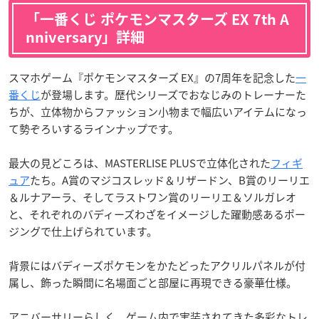
「一番くじ ポケモンマスターズ EX 7th A
nniversary」詳細
スマホゲーム『ポケモンマスターズ EX』の7周年を記念した
一
番くじ
が登場します。歴代シリーズでおなじみのトレーナーた
ちが、立体物からファッション小物まで幅広いアイテムになっ
て勢ぞろいするラインナップです。
最大の見どころは、MASTERLISE PLUSで立体化された
フィギ
ュア
たち。A賞のマジコスレッド＆リザードン、B賞のリーリエ
＆ルナアーラ、そしてラストワン賞のリーリエ＆ソルガレオ
と、それぞれのバディーズわざをイメージした躍動感あるポー
ジングで仕上げられています。
背景にはバディーズポケモンをかたどったアクリルパネルが付
属し、飾った瞬間に名場面ごと部屋に再現できる豪華仕様。
アニバーサリーらしく、ゲーム内で実装されてきた多彩なトレ