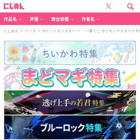
に
じ
め
ん
作品名
声優
舞台俳優
作者名
にじめん
>
グッズ
>
ポケットモンスター
> 「一番くじ ポケモンマスターズ EX