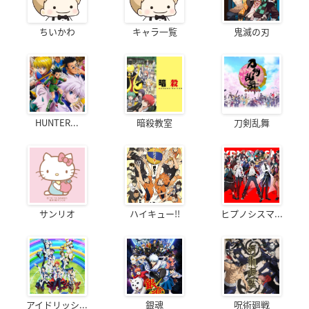
ちいかわ
キャラ一覧
鬼滅の刃
HUNTER...
暗殺教室
刀剣乱舞
サンリオ
ハイキュー!!
ヒプノシスマ...
アイドリッシ...
銀魂
呪術廻戦