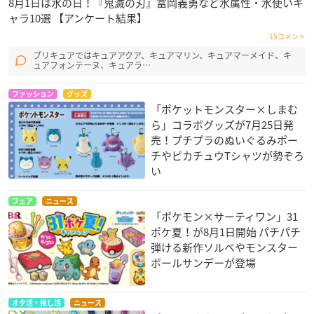
8月1日は水の日！『鬼滅の刃』冨岡義勇など水属性・水使いキ
ャラ10選 【アンケート結果】
15コメント
プリキュアではキュアアクア、キュアマリン、キュアマーメイド、キ
ュアフォンテーヌ、キュアラ…
ファッション
グッズ
「ポケットモンスター×しまむ
ら」コラボグッズが7月25日発
売！プチプラのぬいぐるみポー
チやピカチュウTシャツが勢ぞろ
い
フェア
ニュース
「ポケモン×サーティワン」31
ポケ夏！が8月1日開始 パチパチ
弾ける新作ソルベやモンスター
ボールサンデーが登場
オタ活・推し活
ニュース