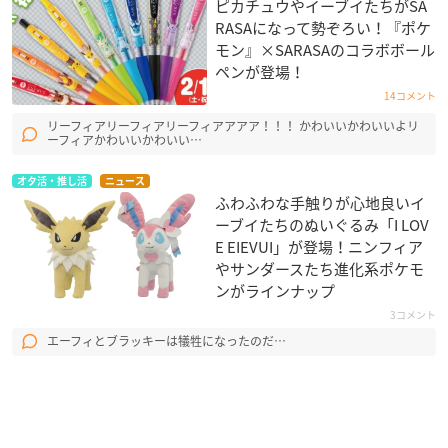
ピカチュウやイーブイたちがSA
RASAになって勢ぞろい！『ポケ
モン』×SARASAのコラボボール
ペンが登場！
14コメント
リーフィアリーフィアリーフィアアアア！！！ かわいいかわいいよリ
ーフィアかわいいかわいい…
オタ活・推し活
ニュース
ふわふわな手触りが心地良いイ
ーブイたちのぬいぐるみ「I LOV
E EIEVUI」が登場！ニンフィア
やサンダースたち進化系ポケモ
ンがラインナップ
3コメント
エーフィとブラッキーは犠牲になったのだ…