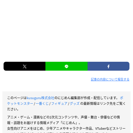
記事の内容について報告する
このページは
kusuguru株式会社
のにじめん編集部が作成・配信しています。
ポ
ケットモンスター
/
一番くじ
/
フィギュア
/
グッズ
の最新情報はリンク先をご覧く
ださい。
アニメ・ゲーム・漫画などの2次元コンテンツや、声優・舞台・俳優などの情
報・話題をお届けする情報メディア「にじめん」。
女性向けアニメをはじめ、少年アニメやキャラクター作品、VTuberなどストリー