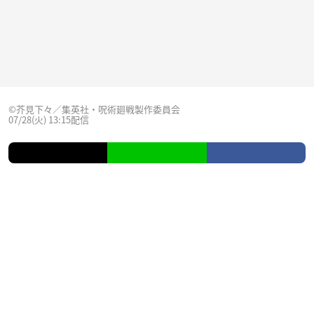
©芥見下々／集英社・呪術廻戦製作委員会
07/28(火) 13:15配信