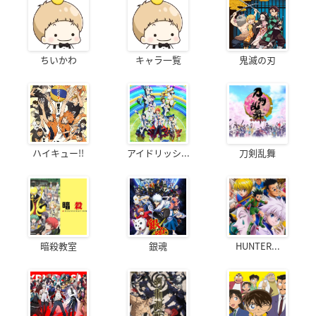
ちいかわ
キャラ一覧
鬼滅の刃
ハイキュー!!
アイドリッシ...
刀剣乱舞
暗殺教室
銀魂
HUNTER...