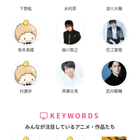
下野紘
木村昴
浪川大輔
坂本真綾
森川智之
花江夏樹
村瀬歩
斉藤壮馬
武内駿輔
KEYWORDS
みんなが注目しているアニメ・作品たち