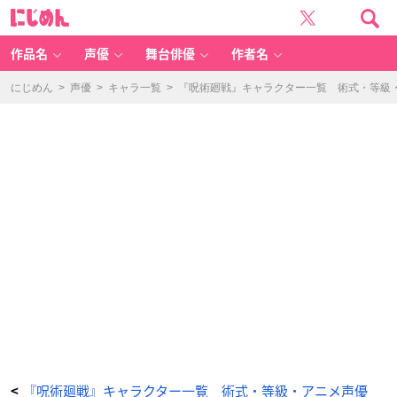
『呪
に
術
じ
廻
め
戦』
ん
三
輪
作品名
声優
舞台俳優
作者名
霞
-
ア
ニ
にじめん
>
声優
>
キャラ一覧
>
『呪術廻戦』キャラクター一覧 術式・等級・
メ
情
報
サ
イ
ト
に
じ
め
ん
『呪術廻戦』キャラクター一覧 術式・等級・アニメ声優
<