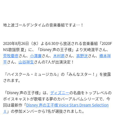
地上波ゴールデンタイムの音楽番組ですよ…！
2020年8月26日（水）よる6:30から放送される音楽番組「2020F
NS歌謡祭 夏」に、「Disney 声の王子様」より天崎滉平さん、
荒牧慶彦
さん、
小澤廉
さん、
木村昴
さん、
高野洸
さん、
橋本祥
平
さん、
山谷祥生
さんの7人が出演決定！
『ハイスクール・ミュージカル』の「みんなスター！」を披露
されます。
「Disney 声の王子様」は、
ディズニー
の名曲をトップレベルの
ボイスキャストが歌唱する夢のカバーアルバムシリーズで、今
回は最新作「
Disney 声の王子様 Voice Stars Dream Selection
Ⅱ
」の参加メンバーから7名が選抜されました。