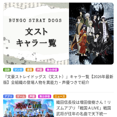
話題
マンガ
書籍
声優
舞台俳優
『文豪ストレイドッグス（文スト）』キャラ一覧【2026年最新
版】全組織の登場人物を異能力・声優つきで紹介
アプリ
ゲーム
声優
舞台俳優
ニュース
織田信長役は増田俊樹さん！リ
ズムアプリ「戦国 A LIVE」戦国
武将が往年の名曲で天下統一