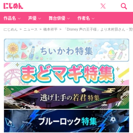
に
じ
め
ん
作品名
声優
舞台俳優
作者名
にじめん
>
ニュース
>
橋本祥平
> 「Disney 声の王子様」より木村昴さん・