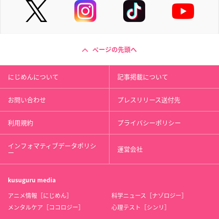
ページの先頭へ
にじめんについて
記事掲載について
お問い合わせ
プレスリリース送付先
利用規約
プライバシーポリシー
インフォマティブデータポリシ
運営会社
ー
kusuguru
media
アニメ情報［にじめん］
科学ニュース［ナゾロジー］
メンタルケア［ココロジー］
心理テスト［シンリ］