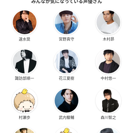
みんなが気になっている声優さん
速水奨
宮野真守
木村昴
諏訪部順一
花江夏樹
中村悠一
村瀬歩
武内駿輔
森川智之