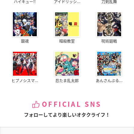
ハイキュー!!
アイドリッシ...
刀剣乱舞
銀魂
暗殺教室
呪術廻戦
ヒプノシスマ...
忍たま乱太郎
あんさんぶる...
OFFICIAL SNS
フォローしてより楽しいオタクライフ！