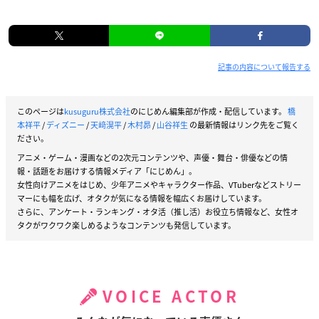
記事の内容について報告する
このページは
kusuguru株式会社
のにじめん編集部が作成・配信しています。
橋
本祥平
/
ディズニー
/
天﨑滉平
/
木村昴
/
山谷祥生
の最新情報はリンク先をご覧く
ださい。
アニメ・ゲーム・漫画などの2次元コンテンツや、声優・舞台・俳優などの情
報・話題をお届けする情報メディア「にじめん」。
女性向けアニメをはじめ、少年アニメやキャラクター作品、VTuberなどストリー
マーにも幅を広げ、オタクが気になる情報を幅広くお届けしています。
さらに、アンケート・ランキング・オタ活（推し活）お役立ち情報など、女性オ
タクがワクワク楽しめるようなコンテンツも発信しています。
VOICE ACTOR