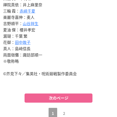
禪院真依：井上麻里奈
三輪 霞：
赤﨑千夏
楽巌寺嘉伸：麦人
吉野順平：
山谷祥生
夏油 傑：櫻井孝宏
漏瑚：千葉 繁
花御：
田中敦子
真人：島﨑信長
両面宿儺：諏訪部順一
※敬称略
©芥見下々／集英社・呪術廻戦製作委員会
次のページ
1
2