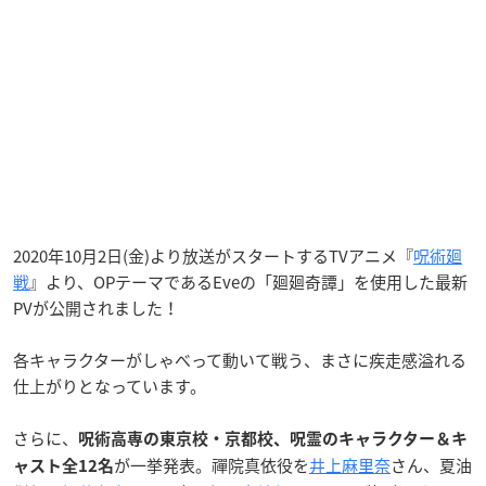
2020年10月2日(金)より放送がスタートするTVアニメ『
呪術廻
戦
』より、OPテーマであるEveの「廻廻奇譚」を使用した最新
PVが公開されました！
各キャラクターがしゃべって動いて戦う、まさに疾走感溢れる
仕上がりとなっています。
さらに、
呪術高専の東京校・京都校、呪霊のキャラクター＆キ
が一挙発表。禪院真依役を
井上麻里奈
さん、夏油
ャスト全12名