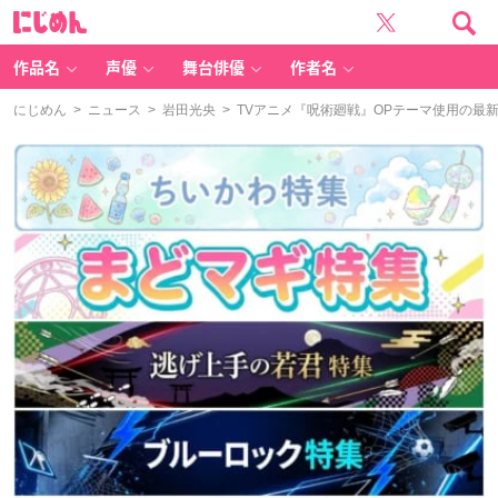
に
じ
め
ん
作品名
声優
舞台俳優
作者名
にじめん
>
ニュース
>
岩田光央
> TVアニメ『呪術廻戦』OPテーマ使用の最