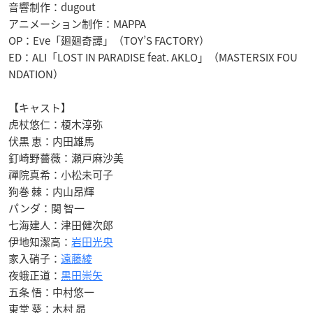
音響制作：dugout
アニメーション制作：MAPPA
OP：
Eve
「廻廻奇譚」（
TOY’S FACTORY
）
ED：
ALI
「
LOST IN PARADISE feat. AKLO
」（
MASTERSIX FOU
NDATION
）
【キャスト】
虎杖悠仁：榎木淳弥
伏黒 恵：内田雄馬
釘崎野薔薇：瀬戸麻沙美
禪院真希：小松未可子
狗巻 棘：内山昂輝
パンダ：関 智一
七海建人：津田健次郎
伊地知潔高：
岩田光央
家入硝子：
遠藤綾
夜蛾正道：
黒田崇矢
五条 悟：中村悠一
東堂 葵：木村 昴