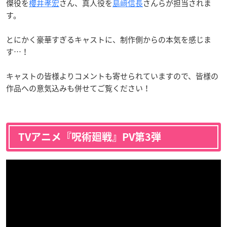
傑役を
櫻井孝宏
さん、真人役を
島﨑信長
さんらが担当されま
す。
とにかく豪華すぎるキャストに、制作側からの本気を感じま
す…！
キャストの皆様よりコメントも寄せられていますので、皆様の
作品への意気込みも併せてご覧ください！
TVアニメ『呪術廻戦』PV第3弾