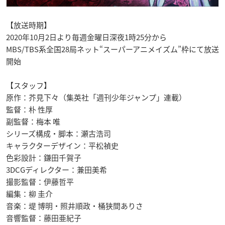
【放送時期】
2020年10月2日より毎週金曜日深夜1時25分から
MBS/TBS系全国28局ネット“スーパーアニメイズム”枠にて放送
開始
【スタッフ】
原作：芥見下々（集英社「週刊少年ジャンプ」連載）
監督：朴 性厚
副監督：梅本 唯
シリーズ構成・脚本：瀬古浩司
キャラクターデザイン：平松禎史
色彩設計：鎌田千賀子
3DCGディレクター：兼田美希
撮影監督：伊藤哲平
編集：柳 圭介
音楽：堤 博明・照井順政・桶狭間ありさ
音響監督：藤田亜紀子