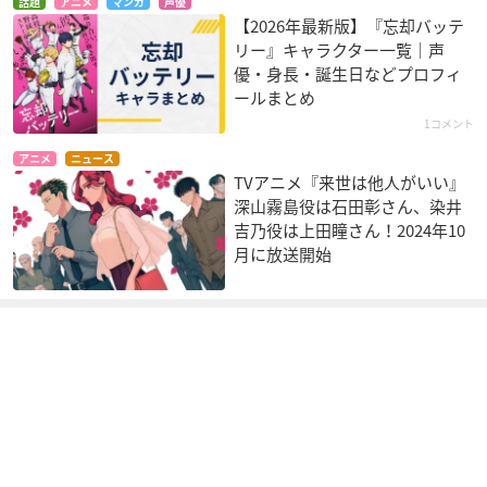
話題
アニメ
マンガ
声優
【2026年最新版】『忘却バッテ
リー』キャラクター一覧｜声
優・身長・誕生日などプロフィ
ールまとめ
1コメント
アニメ
ニュース
TVアニメ『来世は他人がいい』
深山霧島役は石田彰さん、染井
吉乃役は上田瞳さん！2024年10
月に放送開始