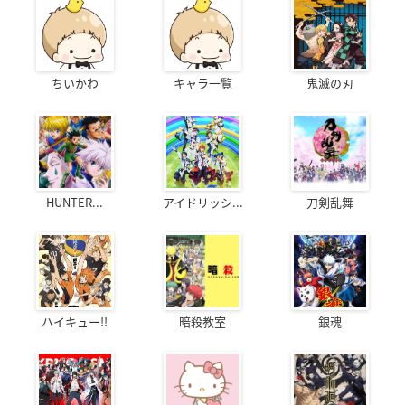
ちいかわ
キャラ一覧
鬼滅の刃
HUNTER...
アイドリッシ...
刀剣乱舞
ハイキュー!!
暗殺教室
銀魂