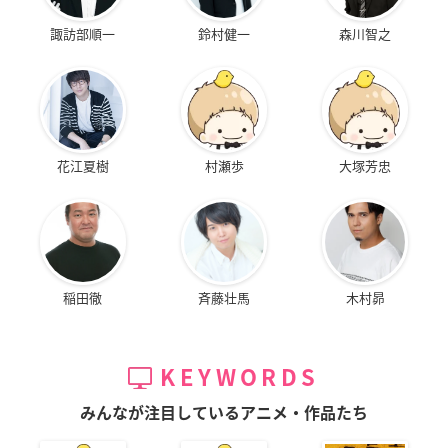
諏訪部順一
鈴村健一
森川智之
花江夏樹
村瀬歩
大塚芳忠
稲田徹
斉藤壮馬
木村昴
KEYWORDS
みんなが注目しているアニメ・作品たち