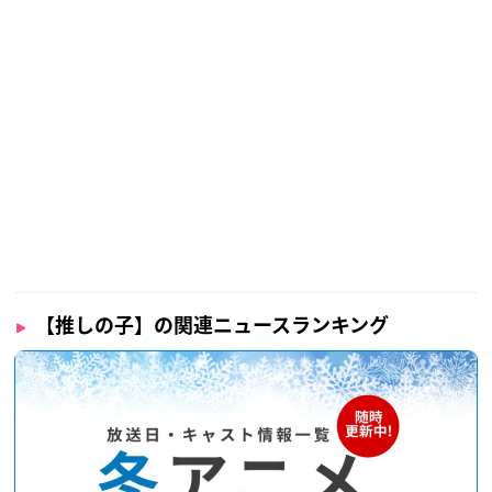
cember 11, 2022
🌟キャラクター＆キャスト解禁🌟
アイ：
#高橋李依
アクア：
#大塚剛央
ルビー：
#伊駒ゆりえ
ゴロー：
#伊東健人
さりな：
#高柳知葉
アクア(幼少期)：
#内山夕実
▼特報▼
https://t.co/5R0HER2aFv
▼HP▼
https://t.co/4VULMJpV2x
#推しの子
pic.twitter.co
m/J91iMXPXif
【推しの子】の関連ニュースランキング
— 『【推しの子】』TVアニメ公式 (@anime_oshinoko)
De
cember 11, 2022
🌟😈ユーチューバーMEMちょ登場😈🌟
TVアニメ【
#推しの子
】Youtubeチャンネルに