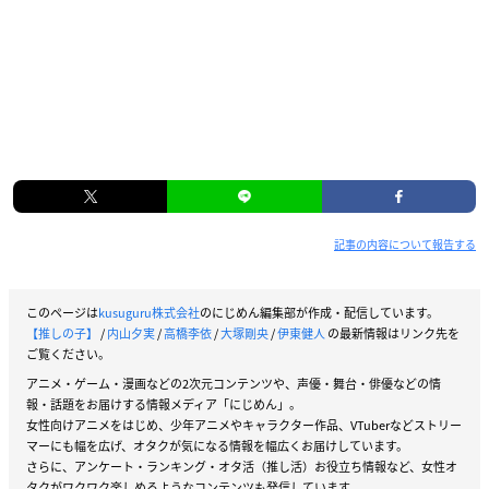
記事の内容について報告する
このページは
kusuguru株式会社
のにじめん編集部が作成・配信しています。
【推しの子】
/
内山夕実
/
高橋李依
/
大塚剛央
/
伊東健人
の最新情報はリンク先を
ご覧ください。
アニメ・ゲーム・漫画などの2次元コンテンツや、声優・舞台・俳優などの情
報・話題をお届けする情報メディア「にじめん」。
女性向けアニメをはじめ、少年アニメやキャラクター作品、VTuberなどストリー
マーにも幅を広げ、オタクが気になる情報を幅広くお届けしています。
さらに、アンケート・ランキング・オタ活（推し活）お役立ち情報など、女性オ
タクがワクワク楽しめるようなコンテンツも発信しています。