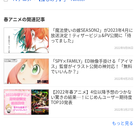
ルビー：伊駒ゆりえ
ゴロー：
伊東健人
さりな：高柳知葉
春アニメの関連記事
アクア（幼少期）：
内山夕実
※敬称略
「魔法使いの嫁SEASON2」が2023年4月に
放送決定！ティザービジュ&PV公開に「待
ってました」
2022年9月06日
「SPY×FAMILY」ED映像手掛ける「アイマ
ス」監督がイラスト公開の神対応！「無料
━━━━━【
#推しの子
】━━━━━
でいいんか？」
🌟2023年4⃣月TVアニメ放送開始🌟
2022年4月25日
🌟第1話(90分拡大版)が3月17日(金)より
【全国劇場】にて【先行上映】決定。
【2022年春アニメ】4位以降予想のつかな
EJアニメシアター新宿ほかにて公開🌟
い驚きの結果…！にじめんユーザー期待度
TOP10発表
🌟劇場先行上映記念ビジュアル公開🌟
2022年3月27日
━━━━━━━━━━━━━━━━
▼特報▼
https://t.co/5R0HEQL7Dv
pic.twitter.com/Vq2pn
もっと見る
WCQ1H
— 『【推しの子】』TVアニメ公式 (@anime_oshinoko)
De