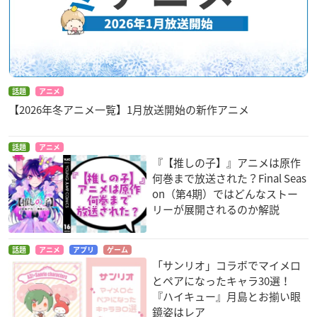
人気ユーチューバー『MEMちょ』が登場⁉
自己紹介動画を初公開🌟
これからTVアニメ【
#推しの子
】宣伝大使として活動予定！
MEMちょにやってほしいこと沢山コメントしてください✨
h
ttps://t.co/0SU5hgJ3jC
pic.twitter.com/jR9UbxoowN
— 『【推しの子】』TVアニメ公式 (@anime_oshinoko)
De
話題
アニメ
cember 11, 2022
【2026年冬アニメ一覧】1月放送開始の新作アニメ
話題
アニメ
『【推しの子】』アニメは原作
何巻まで放送された？Final Seas
on（第4期）ではどんなストー
リーが展開されるのか解説
話題
アニメ
アプリ
ゲーム
「サンリオ」コラボでマイメロ
とペアになったキャラ30選！
『ハイキュー』月島とお揃い眼
鏡姿はレア