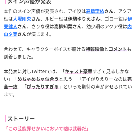
メイン声優が発表
本作のメイン声優が発表され、アイ役は
、アクア
高橋李依
さん
役は
、ルビー役は
、ゴロー役は
大塚剛央
さん
伊駒ゆりえさん
伊
、さりな役は
、幼少期のアクア役は
東健人
さん
高柳知葉さん
内
が演じます。
山夕実
さん
合わせて、キャラクターボイスが聴ける
と
も
特報映像
コメント
到着しました。
本発表に対しTwitterでは、「
すぎて見るしかな
キャスト豪華
い」「
と思う」「アイがりえりーなのは
めちゃめちゃ似合う
完
」「
」といった期待の声が寄せられてい
全一致
ぴったりすぎる
ます。
ストーリー
「この芸能界せかいにおいて嘘は武器だ」