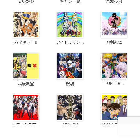
ちいかわ
キャラ一覧
鬼滅の刃
ハイキュー!!
アイドリッシ...
刀剣乱舞
暗殺教室
銀魂
HUNTER...
ヒプノシスマ...
呪術廻戦
名探偵コナン