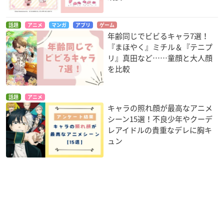
話題
アニメ
マンガ
アプリ
ゲーム
年齢同じでビビるキャラ7選！
『まほやく』ミチル＆『テニプ
リ』真田など……童顔と大人顔
を比較
話題
アニメ
キャラの照れ顔が最高なアニメ
シーン15選！不良少年やクーデ
レアイドルの貴重なデレに胸キ
ュン