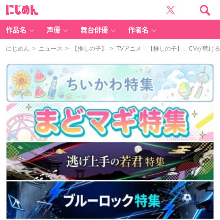
に
じ
め
ん
作品名
声優
舞台俳優
作者名
にじめん
>
ニュース
>
【推しの子】
> TVアニメ「【推しの子】」CVが聴