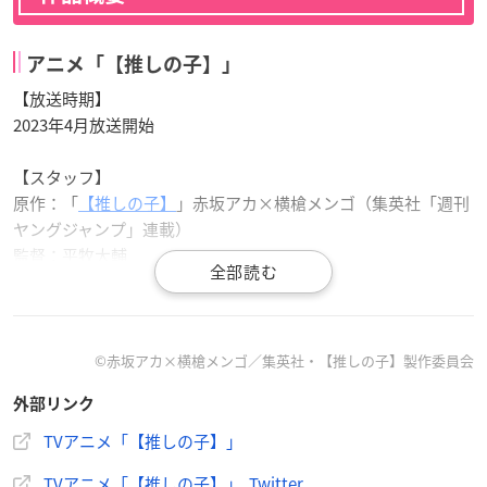
アニメ「【推しの子】」
【放送時期】
2023年4月放送開始
【スタッフ】
原作：「
【推しの子】
」赤坂アカ×横槍メンゴ（集英社「週刊
ヤングジャンプ」連載）
監督：平牧大輔
助監督：猫富ちゃお
シリーズ構成：田中仁
キャラクターデザイン：平山寛菜
アニメーション制作：動画工房
©赤坂アカ×横槍メンゴ／集英社・【推しの子】製作委員会
外部リンク
【キャスト】
アイ：
高橋李依
TVアニメ「【推しの子】」
アクア：
大塚剛央
TVアニメ「【推しの子】」 Twitter