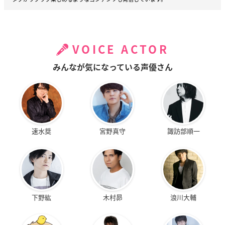
VOICE ACTOR
みんなが気になっている声優さん
速水奨
宮野真守
諏訪部順一
下野紘
木村昴
浪川大輔