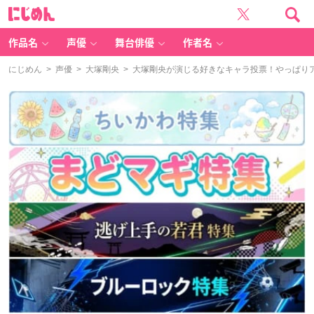
に
じ
め
ん
作品名
声優
舞台俳優
作者名
にじめん
>
声優
>
大塚剛央
> 大塚剛央が演じる好きなキャラ投票！やっぱり