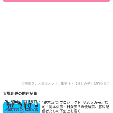
©赤坂アカ×横槍メンゴ／集英社・【推しの子】製作委員会
大塚剛央の関連記事
“終末系”新プロジェクト『Astro Dive』始
動！岡本信彦・村瀬歩ら声優解禁、底辺配
信者たちの下剋上を描く