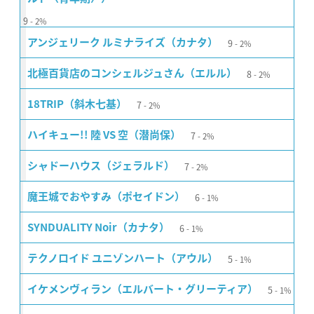
9
2%
9
アンジェリーク ルミナライズ（カナタ）
2%
8
北極百貨店のコンシェルジュさん（エルル）
2%
7
18TRIP（斜木七基）
2%
7
ハイキュー!! 陸 VS 空（潜尚保）
2%
7
シャドーハウス（ジェラルド）
2%
6
魔王城でおやすみ（ポセイドン）
1%
6
SYNDUALITY Noir（カナタ）
1%
5
テクノロイド ユニゾンハート（アウル）
1%
5
イケメンヴィラン（エルバート・グリーティア）
1%