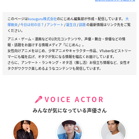
このページは
kusuguru株式会社
のにじめん編集部が作成・配信しています。
大
塚剛央
/
今日は何の日？
/
アンケート
/
誕生日
/
話題
の最新情報はリンク先をご覧
ください。
アニメ・ゲーム・漫画などの2次元コンテンツや、声優・舞台・俳優などの情
報・話題をお届けする情報メディア「にじめん」。
女性向けアニメをはじめ、少年アニメやキャラクター作品、VTuberなどストリー
マーにも幅を広げ、オタクが気になる情報を幅広くお届けしています。
さらに、アンケート・ランキング・オタ活（推し活）お役立ち情報など、女性オ
タクがワクワク楽しめるようなコンテンツも発信しています。
VOICE ACTOR
みんなが気になっている声優さん