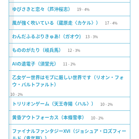
19
ゆびさきと恋々（芦沖桜志）
4%
17
風が強く吹いている（蔵原走〈カケル〉）
4%
13
わんだふるぷりきゅあ!（ガオウ)
3%
12
もののがたり（岐兵馬）
3%
11
AIの遺電子（須堂光）
2%
乙女ゲー世界はモブに厳しい世界です（リオン・フォ
ウ・バルトファルト）
10
2%
10
トリリオンゲーム（天王寺陽〈ハル〉）
2%
10
黄昏アウトフォーカス（本條雪孝）
2%
ファイナルファンタジーXVI（ジョシュア・ロズフィー
ルド〈青年期〉）