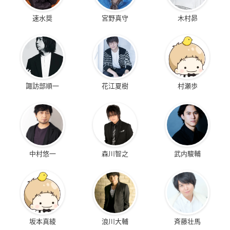
速水奨
宮野真守
木村昴
諏訪部順一
花江夏樹
村瀬歩
中村悠一
森川智之
武内駿輔
坂本真綾
浪川大輔
斉藤壮馬