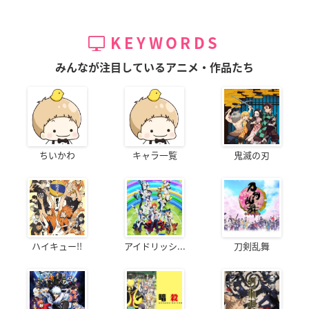
KEYWORDS
みんなが注目しているアニメ・作品たち
ちいかわ
キャラ一覧
鬼滅の刃
ハイキュー!!
アイドリッシ...
刀剣乱舞