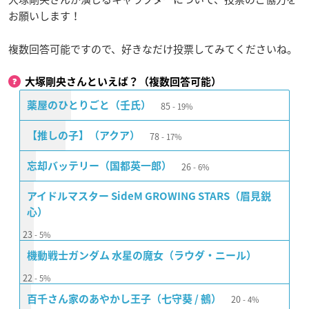
お願いします！
複数回答可能ですので、好きなだけ投票してみてくださいね。
大塚剛央さんといえば？（複数回答可能）
85
薬屋のひとりごと（壬氏）
19%
78
【推しの子】（アクア）
17%
26
忘却バッテリー（国都英一郎）
6%
アイドルマスター SideM GROWING STARS（眉見鋭
心）
23
5%
機動戦士ガンダム 水星の魔女（ラウダ・ニール）
22
5%
20
百千さん家のあやかし王子（七守葵 / 鵺）
4%