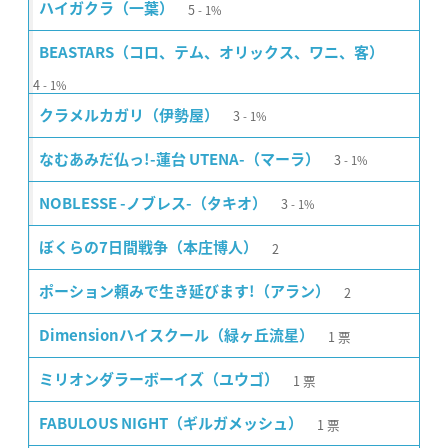
5
ハイガクラ（一葉）
1%
BEASTARS（コロ、テム、オリックス、ワニ、客）
4
1%
3
クラメルカガリ（伊勢屋）
1%
3
なむあみだ仏っ!-蓮台 UTENA-（マーラ）
1%
3
NOBLESSE -ノブレス-（タキオ）
1%
2
ぼくらの7日間戦争（本庄博人）
2
ポーション頼みで生き延びます!（アラン）
1
票
Dimensionハイスクール（緑ヶ丘流星）
1
票
ミリオンダラーボーイズ（ユウゴ）
1
票
FABULOUS NIGHT（ギルガメッシュ）