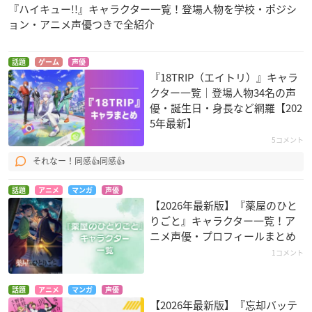
『ハイキュー!!』キャラクター一覧！登場人物を学校・ポジシ
ョン・アニメ声優つきで全紹介
話題
ゲーム
声優
『18TRIP（エイトリ）』キャラ
クター一覧｜登場人物34名の声
優・誕生日・身長など網羅【202
5年最新】
5コメント
それなー！同感👍同感👍
話題
アニメ
マンガ
声優
【2026年最新版】『薬屋のひと
りごと』キャラクター一覧！ア
ニメ声優・プロフィールまとめ
1コメント
話題
アニメ
マンガ
声優
【2026年最新版】『忘却バッテ