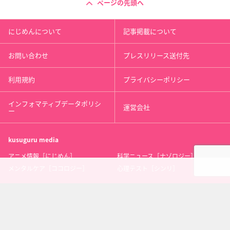
ページの先頭へ
にじめんについて
記事掲載について
お問い合わせ
プレスリリース送付先
利用規約
プライバシーポリシー
インフォマティブデータポリシ
運営会社
ー
kusuguru
media
アニメ情報［にじめん］
科学ニュース［ナゾロジー］
メンタルケア［ココロジー］
心理テスト［シンリ］
Copyright 2013 nijimen.