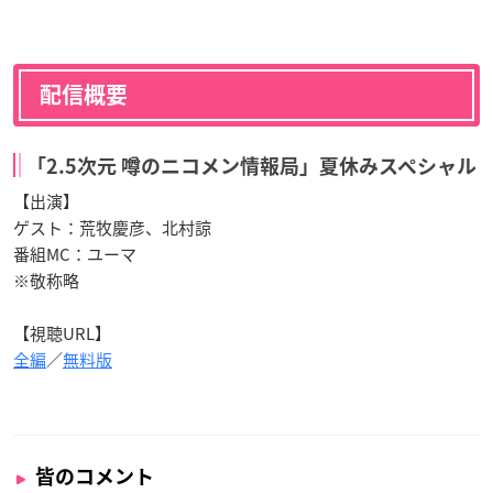
配信概要
「2.5次元 噂のニコメン情報局」夏休みスペシャル
【出演】
ゲスト：荒牧慶彦、北村諒
番組MC：ユーマ
※敬称略
【視聴URL】
全編
／
無料版
皆のコメント