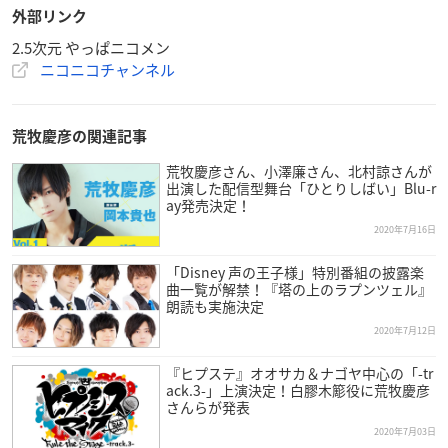
外部リンク
2.5次元 やっぱニコメン
ニコニコチャンネル
荒牧慶彦の関連記事
荒牧慶彦さん、小澤廉さん、北村諒さんが
出演した配信型舞台「ひとりしばい」Blu-r
ay発売決定！
2020年7月16日
「Disney 声の王子様」特別番組の披露楽
曲一覧が解禁！『塔の上のラプンツェル』
朗読も実施決定
2020年7月12日
『ヒプステ』オオサカ＆ナゴヤ中心の「-tr
ack.3-」上演決定！白膠木簓役に荒牧慶彦
さんらが発表
2020年7月03日