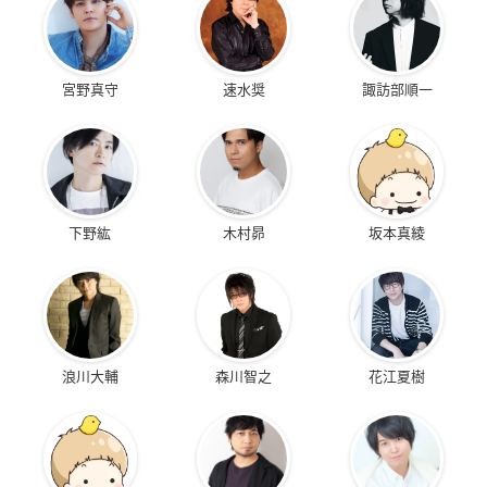
宮野真守
速水奨
諏訪部順一
下野紘
木村昴
坂本真綾
浪川大輔
森川智之
花江夏樹