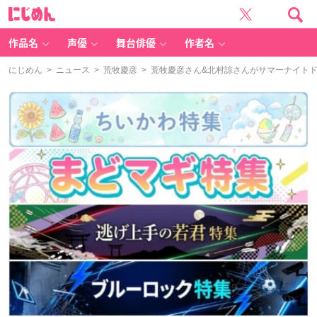
に
じ
め
ん
作品名
声優
舞台俳優
作者名
にじめん
>
ニュース
>
荒牧慶彦
> 荒牧慶彦さん&北村諒さんがサマーナイトド