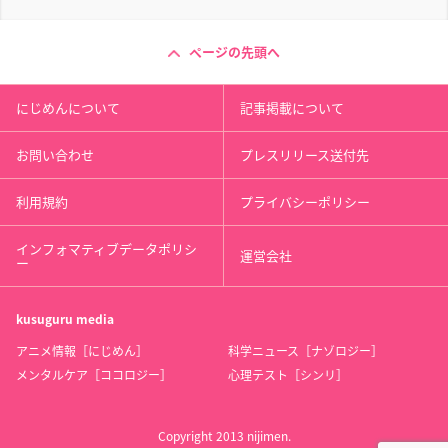
ページの先頭へ
にじめんについて
記事掲載について
お問い合わせ
プレスリリース送付先
利用規約
プライバシーポリシー
インフォマティブデータポリシ
運営会社
ー
kusuguru
media
アニメ情報［にじめん］
科学ニュース［ナゾロジー］
メンタルケア［ココロジー］
心理テスト［シンリ］
Copyright 2013 nijimen.