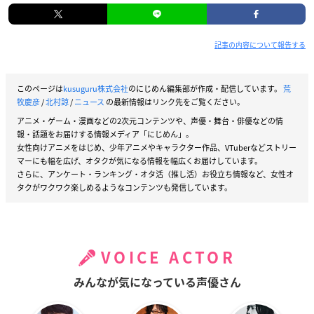
記事の内容について報告する
このページは
kusuguru株式会社
のにじめん編集部が作成・配信しています。
荒
牧慶彦
/
北村諒
/
ニュース
の最新情報はリンク先をご覧ください。
アニメ・ゲーム・漫画などの2次元コンテンツや、声優・舞台・俳優などの情
報・話題をお届けする情報メディア「にじめん」。
女性向けアニメをはじめ、少年アニメやキャラクター作品、VTuberなどストリー
マーにも幅を広げ、オタクが気になる情報を幅広くお届けしています。
さらに、アンケート・ランキング・オタ活（推し活）お役立ち情報など、女性オ
タクがワクワク楽しめるようなコンテンツも発信しています。
VOICE ACTOR
みんなが気になっている声優さん