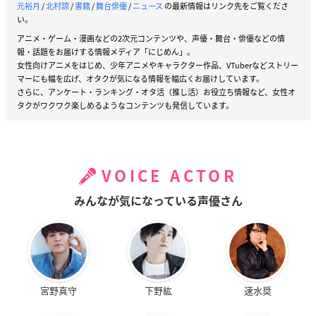
元裕月
/
北村諒
/
書籍
/
舞台俳優
/
ニュース
の最新情報はリンク先をご覧くださ
い。
アニメ・ゲーム・漫画などの2次元コンテンツや、声優・舞台・俳優などの情
報・話題をお届けする情報メディア「にじめん」。
女性向けアニメをはじめ、少年アニメやキャラクター作品、VTuberなどストリー
マーにも幅を広げ、オタクが気になる情報を幅広くお届けしています。
さらに、アンケート・ランキング・オタ活（推し活）お役立ち情報など、女性オ
タクがワクワク楽しめるようなコンテンツも発信しています。
VOICE ACTOR
みんなが気になっている声優さん
宮野真守
下野紘
速水奨