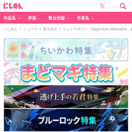
に
じ
め
ん
作品名
声優
舞台俳優
作者名
にじめん
>
ニュース
>
星元裕月
> フォトマガジン「Stage Actor Alte