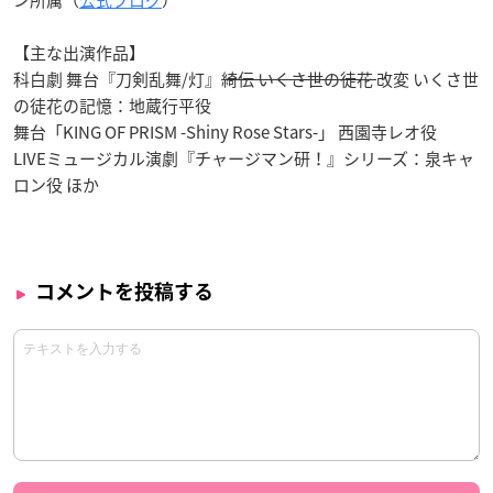
ン所属（
公式ブログ
）
【主な出演作品】
科白劇 舞台『刀剣乱舞/灯』
綺伝 いくさ世の徒花
改変 いくさ世
の徒花の記憶：地蔵行平役
舞台「KING OF PRISM -Shiny Rose Stars-」 西園寺レオ役
LIVEミュージカル演劇『チャージマン研！』シリーズ：泉キャ
ロン役 ほか
コメントを投稿する