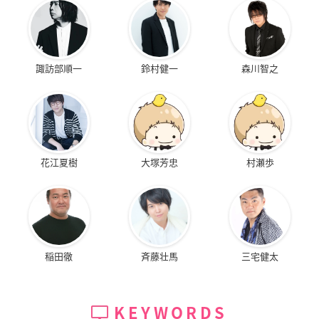
諏訪部順一
鈴村健一
森川智之
花江夏樹
大塚芳忠
村瀬歩
稲田徹
斉藤壮馬
三宅健太
KEYWORDS