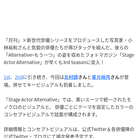
「月刊」×新世代俳優シリーズをプロデュースした写真家・小
林裕和さんと気鋭の俳優たちが再びタッグを組んだ、彼らの
「Alternative=もう一つ」の姿を収めたフォトマガジン「Stage
Actor Alternative」が早くも3rd Seasonに突入！
1st
、
2nd
に引き続き、今回は
と
が登
北村諒
さん
星元裕月
さん
場。併せてキービジュアルも到着しました。
「Stage Actor Alternative」では、黒いスーツで統一されたモ
ノクロのビジュアルと、 俳優ごとにテーマを設定したカラーの
コンセプトビジュアルで誌面が構成されます。
詳細情報と
コンセプトビジュアル
は、公式Twitter＆各俳優陣の
公式Twitter・ブログにて順次発表予定です。