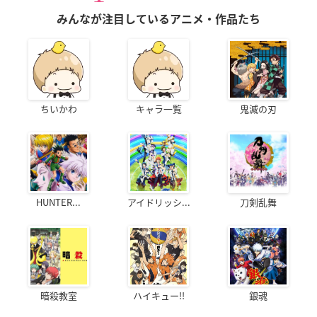
みんなが注目しているアニメ・作品たち
ちいかわ
キャラ一覧
鬼滅の刃
HUNTER...
アイドリッシ...
刀剣乱舞
暗殺教室
ハイキュー!!
銀魂