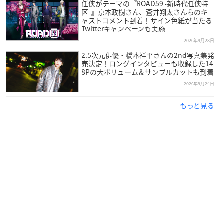
任侠がテーマの『ROAD59 -新時代任侠特
区-』京本政樹さん、蒼井翔太さんらのキ
ャストコメント到着！サイン色紙が当たる
Twitterキャンペーンも実施
2020年9月28日
2.5次元俳優・橋本祥平さんの2nd写真集発
売決定！ロングインタビューも収録した14
8Pの大ボリューム＆サンプルカットも到着
2020年9月24日
もっと見る