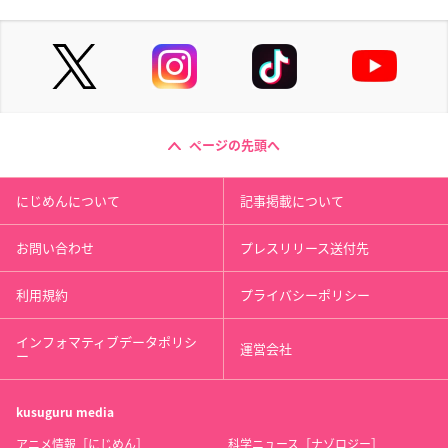
ページの先頭へ
にじめんについて
記事掲載について
お問い合わせ
プレスリリース送付先
利用規約
プライバシーポリシー
インフォマティブデータポリシ
運営会社
ー
kusuguru
media
アニメ情報［にじめん］
科学ニュース［ナゾロジー］