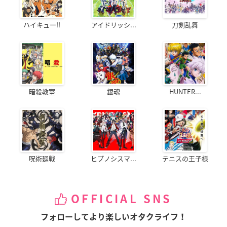
ハイキュー!!
アイドリッシ...
刀剣乱舞
暗殺教室
銀魂
HUNTER...
呪術廻戦
ヒプノシスマ...
テニスの王子様
OFFICIAL SNS
フォローしてより楽しいオタクライフ！