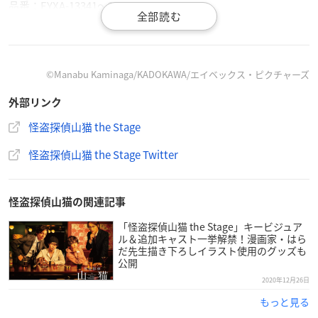
品番：EYXA-13341～2
【DVD】
DVD2枚組
価格：¥7,200（税抜）
©Manabu Kaminaga/KADOKAWA/エイベックス・ピクチャーズ
品番：EYBA-13339～40
外部リンク
【収録内容】
怪盗探偵山猫 the Stage
DISC1：本編映像
怪盗探偵山猫 the Stage Twitter
DISC2：バックステージ映像、キャストコメント等
※2月28日(日)までの期間中に特設サイトから予約した方に限
怪盗探偵山猫の関連記事
り、「未収録メイキング映像」を配信！
「怪盗探偵山猫 the Stage」キービジュア
ル＆追加キャスト一挙解禁！漫画家・はら
だ先生描き下ろしイラスト使用のグッズも
公開
公演概要
2020年12月26日
もっと見る