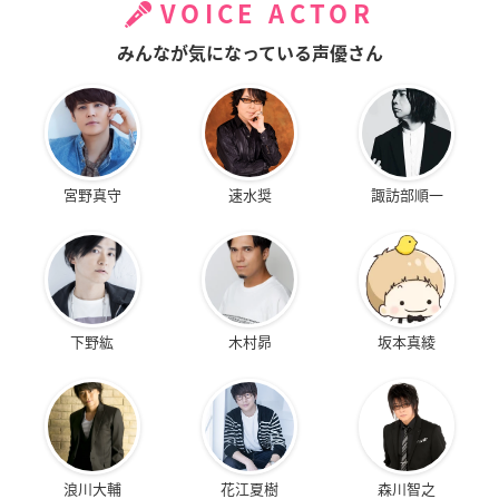
VOICE ACTOR
みんなが気になっている声優さん
宮野真守
速水奨
諏訪部順一
下野紘
木村昴
坂本真綾
浪川大輔
花江夏樹
森川智之