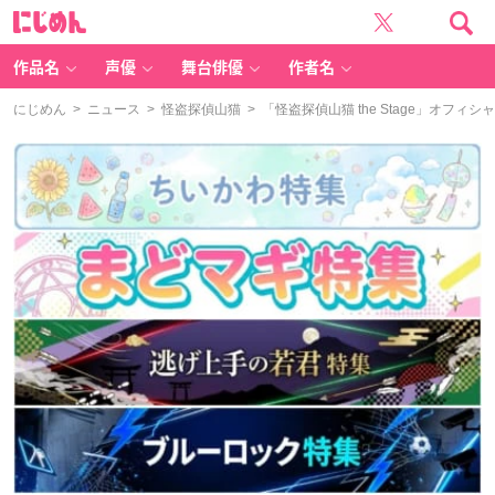
に
じ
め
ん
作品名
声優
舞台俳優
作者名
にじめん
>
ニュース
>
怪盗探偵山猫
> 「怪盗探偵山猫 the Stage」オ