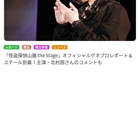
【出演者】
山猫：
北村諒
霧島：和田琢磨
勝村：赤澤燈
福原：瀬戸祐介
今井：宮下貴浩
里佳子：平田裕香
レポート
舞台
舞台俳優
ニュース
関本：徳山秀典
「怪盗探偵山猫 the Stage」オフィシャルゲネプロレポート＆
森田：村田充
スチール到着！主演・北村諒さんのコメントも
上杉輝、中根大、宮川連、酒井和真、相田真滉、
佐藤佑樹
※敬称略
※出演者は変更になる可能性がございます。
配信情報
最終日2021年1月31日(日)11:30公演／16:30公演の生配信が決
定！