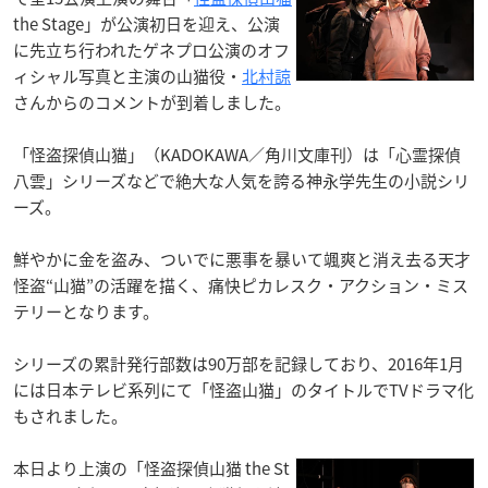
the Stage」が公演初日を迎え、公演
に先立ち行われたゲネプロ公演のオフ
ィシャル写真と主演の山猫役・
北村諒
さんからのコメントが到着しました。
「怪盗探偵山猫」（KADOKAWA／角川文庫刊）は「心霊探偵
八雲」シリーズなどで絶大な人気を誇る神永学先生の小説シリ
ーズ。
鮮やかに金を盗み、ついでに悪事を暴いて颯爽と消え去る天才
怪盗“山猫”の活躍を描く、痛快ピカレスク・アクション・ミス
テリーとなります。
シリーズの累計発行部数は90万部を記録しており、2016年1月
には日本テレビ系列にて「怪盗山猫」のタイトルでTVドラマ化
もされました。
本日より上演の「怪盗探偵山猫 the St