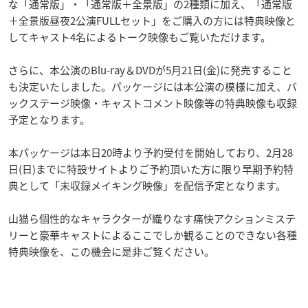
な「通常版」・「通常版＋全景版」の2種類に加え、「通常版
＋全景版昼夜2公演FULLセット」をご購入の方には特典映像と
してキャスト4名によるトーク映像もご覧いただけます。
さらに、本公演のBlu-ray＆DVDが5月21日(金)に発売すること
も決定いたしました。パッケージには本公演の模様に加え、バ
ックステージ映像・キャストコメント映像等の特典映像も収録
予定となります。
本パッケージは本日20時より予約受付を開始しており、2月28
日(日)までに特設サイトよりご予約頂いた方に限り早期予約特
典として「未収録メイキング映像」を配信予定となります。
山猫ら個性的なキャラクターが織りなす痛快アクションミステ
リーと豪華キャストによるここでしか観ることのできない各種
特典映像を、この機会に是非ご覧ください。