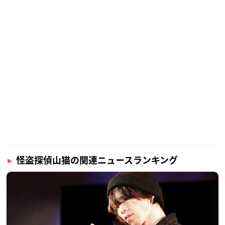
「怪盗探偵山猫 the Stage」
【日程】
2021年1月21日(木)〜1月31日(日) 全15
公演
※公演回数・日時は変更の可能性があ
ります
【劇場】
ヒューリックホール東京
【チケット】
一般席：8,800円（税込／全席指定）
怪盗探偵山猫の関連ニュースランキング
【スタッフ】
原作：「
怪盗探偵山猫
」神永学（角川文庫）
演出・脚本：私オム
主催：エイベックス・ピクチャーズ株式会社