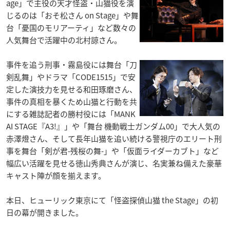
age」で主役の天才怪盗・山猫役を演
じるのは「おそ松さん on Stage」や舞
台「憂国のモリアーティ」など数々の
人気舞台で活躍中の北村諒さん。
事件を追う刑事・霧島役には舞台「刀
剣乱舞」やドラマ「CODE1515」で安
定した演技力を見せる和田琢磨さん、
事件の真相を暴くため山猫と行動を共
にする雑誌記者の勝村役には「MANK
AI STAGE『A3!』」や「舞台 機動戦士ガンダム00」で大人気の
赤澤燈さん、そして長年山猫を追い続ける警視庁のエリート刑
事を舞台「剣が君-残桜の舞-」や「仮面ライダーカブト」など
幅広い活躍を見せる徳山秀典さんが演じ、名実兼ね備えた豪華
キャスト陣が顔を揃えます。
本日、ヒューリック東京にて「怪盗探偵山猫 the Stage」の初
日の幕が開きました。