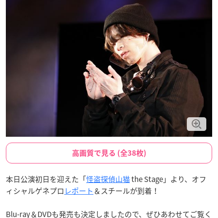
高画質で見る (全38枚)
本日公演初日を迎えた「
怪盗探偵山猫
the Stage」より、オフ
ィシャルゲネプロ
レポート
＆スチールが到着！
Blu-ray＆DVDも発売も決定しましたので、ぜひあわせてご覧く