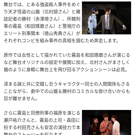
舞台では、とある強盗殺人事件をめぐ
り天才怪盗の山猫（北村諒さん）と雑
誌記者の勝村（赤澤燈さん）、所轄刑
事の霧島（和田琢磨さん）と警視庁の
エリート刑事関本（徳山秀典さん）が
それぞれコンビを組み事件の真相を掴むため奔走します。
原作では女性として描かれていた霧島を和田琢磨さんが演じる
など舞台オリジナルの設定や展開に加え、北村さんがまさしく
猫のように身軽に舞台上を飛び回るアクションシーンは必見。
深まる謎と共に交錯し合うキャラクター同士の人間関係もさる
ことながら、劇中での山猫＆勝村のコミカルな掛け合いからも
目が離せません。
さらに霧島と同僚刑事の福原を演じる
瀬戸祐介さんと、霧島の上司・森田に
扮する村田充さんも安定の演技力で本
舞台のストーリーを彩ります。