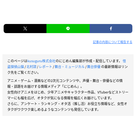
【価格】
①通常版：4,420円（税込）
②通常版＋全景版：6,420円（税込）
③通常版 2公演FULLセット：7,400円（税込）
④通常版＋全景版 2公演FULLセット 特典映像付き：10,040円
（税込）
記事の内容について報告する
【販売期間】
①②③2021年1月15日(金)18:00～2月8日(月)21:59
このページは
kusuguru株式会社
のにじめん編集部が作成・配信しています。
怪
④2021年1月15日(金)18:00～2月14日(日)21:59
盗探偵山猫
/
北村諒
/
レポート
/
舞台・ミュージカル
/
舞台俳優
の最新情報はリン
ク先をご覧ください。
【アーカイブ配信期間】
アニメ・ゲーム・漫画などの2次元コンテンツや、声優・舞台・俳優などの情
報・話題をお届けする情報メディア「にじめん」。
①②③2021年2月1日(月)18:00～2月8日(月)23:59
女性向けアニメをはじめ、少年アニメやキャラクター作品、VTuberなどストリー
④2021年2月1日(月)18:00～2月14日(日)23:59
マーにも幅を広げ、オタクが気になる情報を幅広くお届けしています。
さらに、アンケート・ランキング・オタ活（推し活）お役立ち情報など、女性オ
【特典映像】
タクがワクワク楽しめるようなコンテンツも発信しています。
キャスト4名によるトーク映像