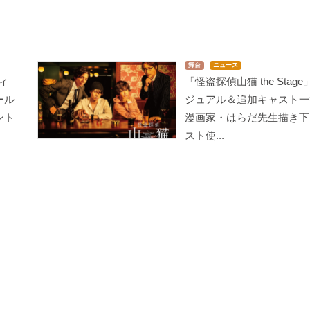
舞台
ニュース
フィ
「怪盗探偵山猫 the Stag
ール
ジュアル＆追加キャスト一
ント
漫画家・はらだ先生描き下
スト使...