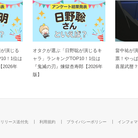
明が演じる
オタクが選ぶ「日野聡が演じるキ
畠中祐が
10！1位は
ャラ」ランキングTOP10！1位は
票！やっ
【2026年
『鬼滅の刃』煉󠄁獄杏寿郎【2026年
喜屋武暦
版】
スリリース送付先
利用規約
プライバシーポリシー
インフォマ