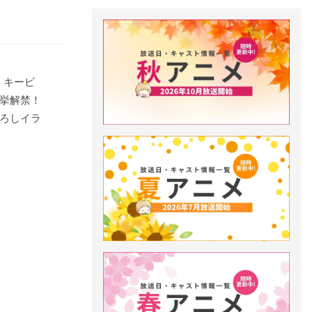
e」キービ
挙解禁！
ろしイラ