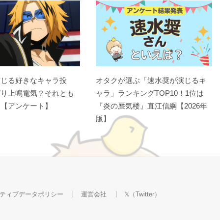
演じる好きなキャラ投
オタクが選ぶ「速水奨が演じるキ
ぱり上鳴電気？それとも
ャラ」ランキングTOP10！1位は
？【アンケート】
『炎の蜃気楼』直江信綱【2026年
版】
ティブデータポリシー
運営会社
𝕏（Twitter）