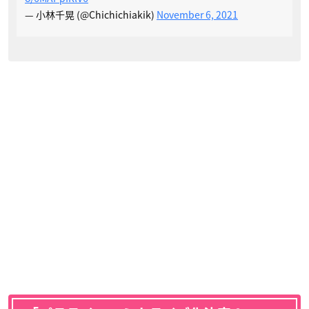
— 小林千晃 (@Chichichiakik)
November 6, 2021