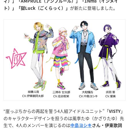
ィ）」「AMPRULE（アンプルール）」「1Nm8（インメイ
が新たに登場しました。
ト）」「獄Luck（ごくらっく）」
“崖っぷちからの再起を誓う4人組アイドルユニット“「
」
VISTY
のキャラクターデザインを担うのは風李たゆ（かざりたゆ）先
生で、4人のメンバーを演じるのは
中島ヨシキ
さん・伊東歌詞