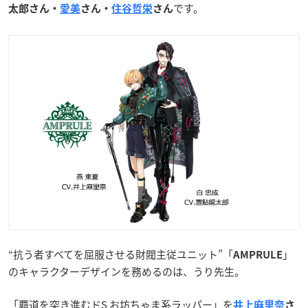
です。
太郎さん・
愛美
さん・
住谷哲栄
さん
“抗う者すべてを屈服させる財閥主従ユニット”「
」
AMPRULE
のキャラクターデザインを務めるのは、うり先生。
「覇道を突き進むドS お坊ちゃま系ラッパー」を
井上麻里奈
さ