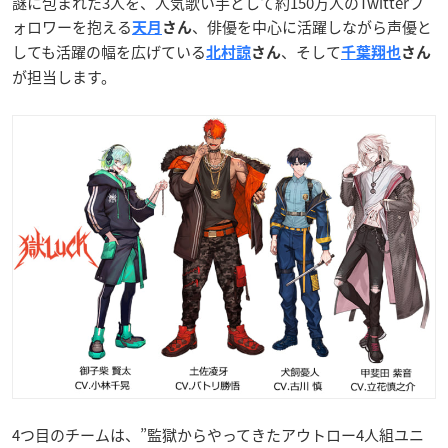
謎に包まれた3人を、人気歌い手として約150万人のTwitterフ
ォロワーを抱える
、俳優を中心に活躍しながら声優と
天月
さん
しても活躍の幅を広げている
、そして
北村諒
さん
千葉翔也
さん
が担当します。
4つ目のチームは、”監獄からやってきたアウトロー4人組ユニ