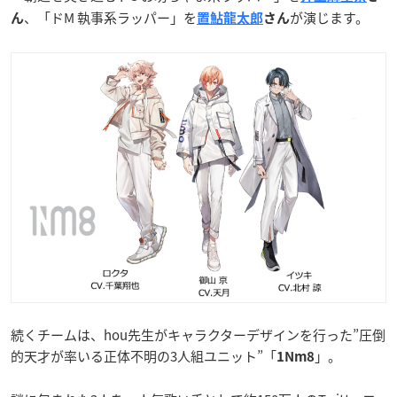
、「ドM 執事系ラッパー」を
が演じます。
ん
置鮎龍太郎
さん
続くチームは、hou先生がキャラクターデザインを行った”圧倒
的天才が率いる正体不明の3人組ユニット”「
」。
1Nm8