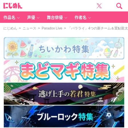
に
じ
め
ん
作品名
声優
舞台俳優
作者名
にじめん
>
ニュース
>
Paradox Live
> 「パラライ」4つの新チーム＆置鮎龍