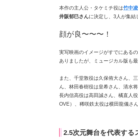
本作の主人公・タケミチ役は
竹中凌
井阪郁巳さん
に決定し、3人が集結
顔が良〜〜〜！
実写映画のイメージがすでにあるの
ありましたが、ミュージカル版も最
また、千堂敦役は久保侑大さん、三
ん、林田春樹役は皇希さん、清水将
長内信高役は高田誠さん、橘直人役
OVE）、稀咲鉄太役は横田龍儀さ
2.5次元舞台を代表す