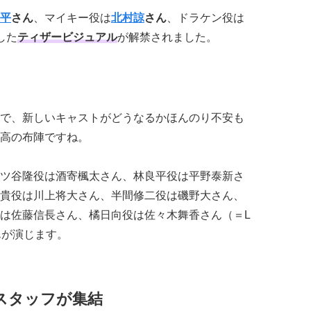
平
さん
、マイキー役は
北村諒
さん
、ドラケン役は
した
ティザービジュアル
が解禁されました。
で、新しいキャストがどうなるかほんのり不安も
高の布陣ですね。
ツ谷隆役は酒寄楓太さん、林良平役は平野泰新さ
貴役は川上将大さん、半間修二役は磯野大さん、
は佐藤信長さん、橘日向役は佐々木舞香さん（＝L
んが演じます。
るスタッフが集結