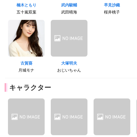
楠木ともり
武内駿輔
早見沙織
五十嵐双葉
武田晴海
桜井桃子
古賀葵
大塚明夫
月城モナ
おじいちゃん
キャラクター