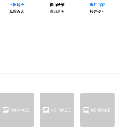
土田玲央
青山玲菜
堀江由衣
風間蒼太
黒部夏美
桜井優人