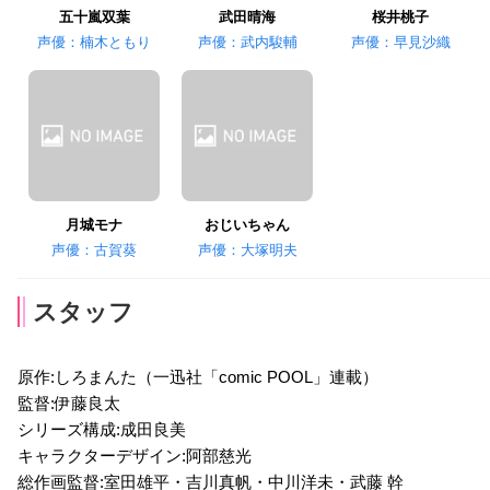
五十嵐双葉
武田晴海
桜井桃子
声優：楠木ともり
声優：武内駿輔
声優：早見沙織
月城モナ
おじいちゃん
声優：古賀葵
声優：大塚明夫
スタッフ
原作:しろまんた（一迅社「comic POOL」連載）
監督:伊藤良太
シリーズ構成:成田良美
キャラクターデザイン:阿部慈光
総作画監督:室田雄平・吉川真帆・中川洋未・武藤 幹