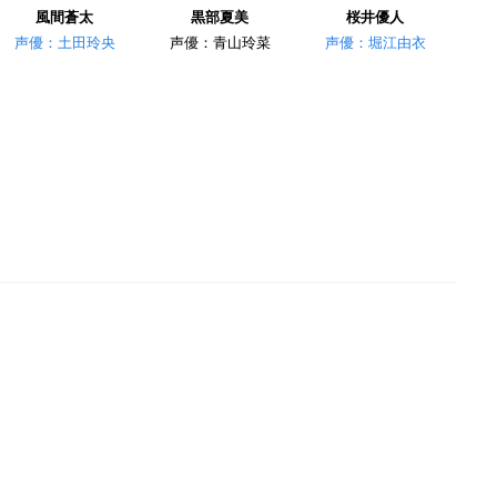
風間蒼太
黒部夏美
桜井優人
声優：土田玲央
声優：青山玲菜
声優：堀江由衣