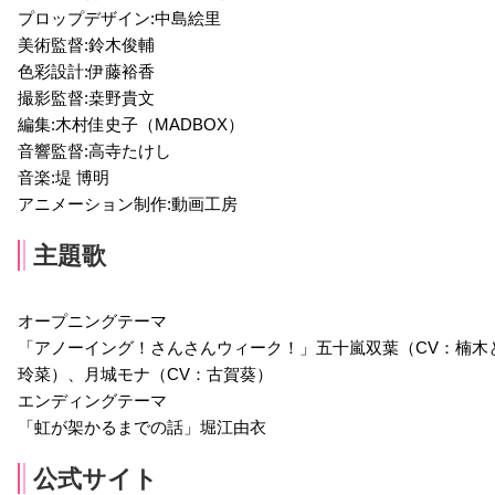
プロップデザイン:中島絵里
美術監督:鈴木俊輔
色彩設計:伊藤裕香
撮影監督:桒野貴文
編集:木村佳史子（MADBOX）
音響監督:高寺たけし
音楽:堤 博明
アニメーション制作:動画工房
主題歌
オープニングテーマ
「アノーイング！さんさんウィーク！」五十嵐双葉（CV：楠木
玲菜）、月城モナ（CV：古賀葵）
エンディングテーマ
「虹が架かるまでの話」堀江由衣
公式サイト