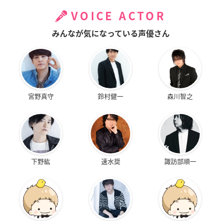
VOICE ACTOR
みんなが気になっている声優さん
宮野真守
鈴村健一
森川智之
下野紘
速水奨
諏訪部順一