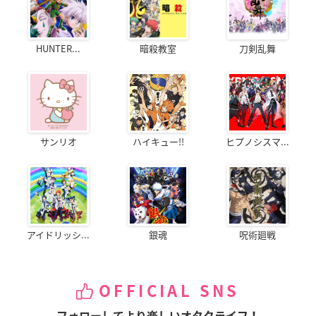
HUNTER...
暗殺教室
刀剣乱舞
サンリオ
ハイキュー!!
ヒプノシスマ...
アイドリッシ...
銀魂
呪術廻戦
OFFICIAL SNS
フォローしてより楽しいオタクライフ！