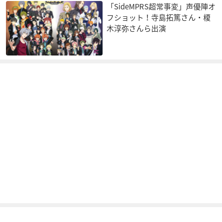
「SideMPRS超常事変」声優陣オ
フショット！寺島拓篤さん・榎
木淳弥さんら出演