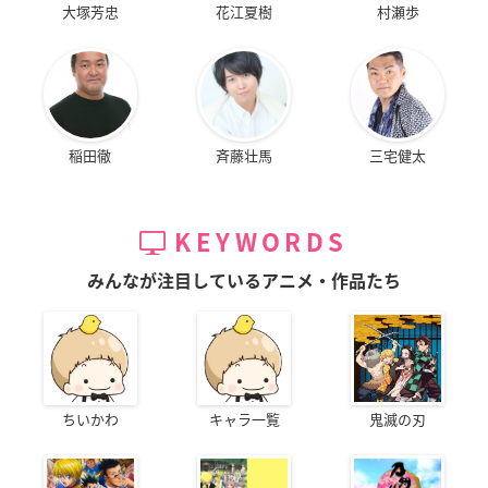
大塚芳忠
花江夏樹
村瀬歩
稲田徹
斉藤壮馬
三宅健太
KEYWORDS
みんなが注目しているアニメ・作品たち
ちいかわ
キャラ一覧
鬼滅の刃