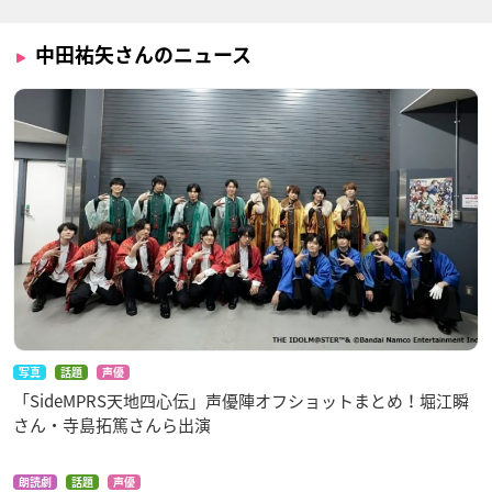
中田祐矢さんのニュース
写真
話題
声優
「SideMPRS天地四心伝」声優陣オフショットまとめ！堀江瞬
さん・寺島拓篤さんら出演
朗読劇
話題
声優