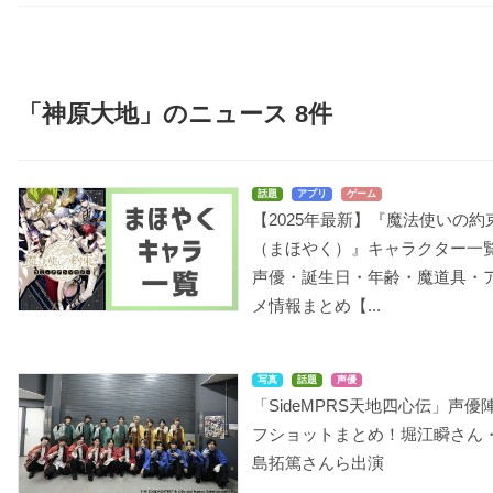
「神原大地」のニュース 8件
話題
アプリ
ゲーム
【2025年最新】『魔法使いの約
（まほやく）』キャラクター一
声優・誕生日・年齢・魔道具・
メ情報まとめ【...
写真
話題
声優
「SideMPRS天地四心伝」声優
フショットまとめ！堀江瞬さん
島拓篤さんら出演