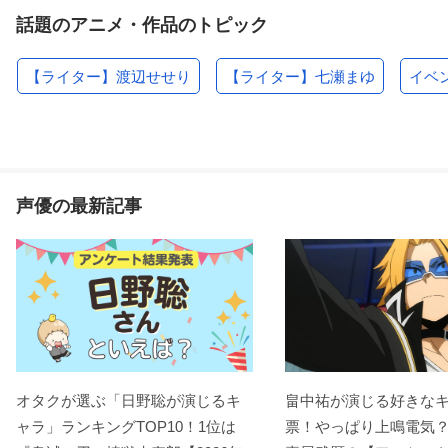
話題のアニメ・作品のトピック
【ライター】渡辺せせり
【ライター】七瀬まゆ
イベ
声優の最新記事
オタクが選ぶ「日野聡が演じるキ
畠中祐が演じる好きな
ャラ」ランキングTOP10！1位は
票！やっぱり上鳴電気