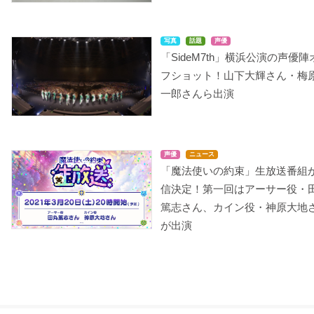
写真
話題
声優
「SideM7th」横浜公演の声優陣
フショット！山下大輝さん・梅
一郎さんら出演
声優
ニュース
「魔法使いの約束」生放送番組
信決定！第一回はアーサー役・
篤志さん、カイン役・神原大地
が出演