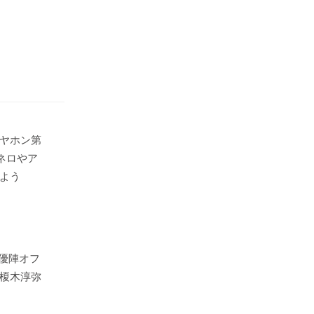
ヤホン第
ネロやア
よう
声優陣オフ
榎木淳弥