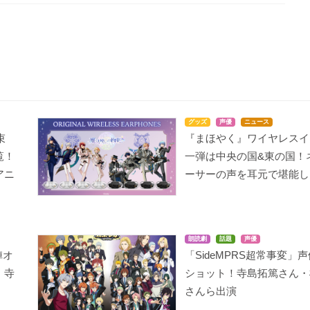
グッズ
声優
ニュース
束
『まほやく』ワイヤレスイ
覧！
一弾は中央の国&東の国！
アニ
ーサーの声を耳元で堪能し
朗読劇
話題
声優
陣オ
「SideMPRS超常事変」
・寺
ショット！寺島拓篤さん・
さんら出演