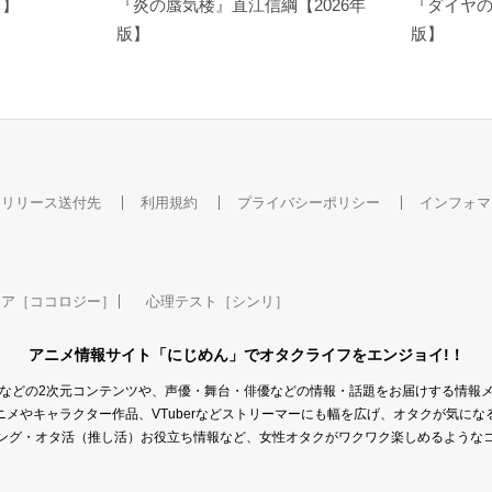
ト】
『炎の蜃気楼』直江信綱【2026年
『ダイヤの
版】
版】
スリリース送付先
利用規約
プライバシーポリシー
インフォマ
ケア［ココロジー］
心理テスト［シンリ］
アニメ情報サイト「にじめん」でオタクライフをエンジョイ!！
などの2次元コンテンツや、声優・舞台・俳優などの情報・話題をお届けする情報
メやキャラクター作品、VTuberなどストリーマーにも幅を広げ、オタクが気に
ング・オタ活（推し活）お役立ち情報など、女性オタクがワクワク楽しめるような