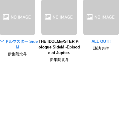
アイドルマスター Side
THE IDOLM@STER Pr
ALL OUT!!
M
ologue SideM -Episod
諏訪勇作
e of Jupiter-
伊集院北斗
伊集院北斗