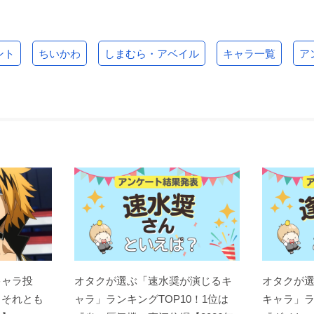
ント
ちいかわ
しまむら・アベイル
キャラ一覧
ア
キャラ投
オタクが選ぶ「速水奨が演じるキ
オタクが
？それとも
ャラ」ランキングTOP10！1位は
キャラ」ラ