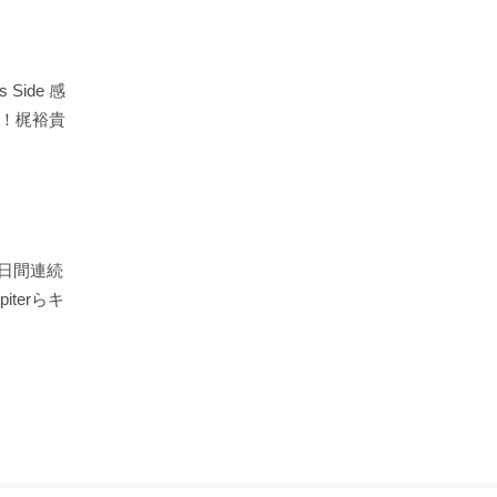
Side 感
！梶裕貴
3日間連続
terらキ