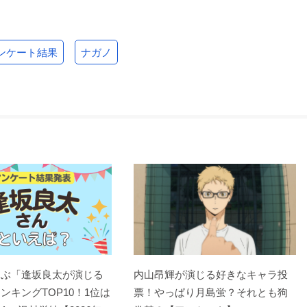
ンケート結果
ナガノ
選ぶ「逢坂良太が演じる
内山昂輝が演じる好きなキャラ投
ンキングTOP10！1位は
票！やっぱり月島蛍？それとも狗