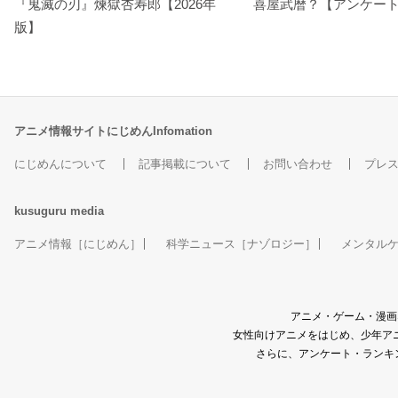
『鬼滅の刃』煉󠄁獄杏寿郎【2026年
喜屋武暦？【アンケー
版】
アニメ情報サイトにじめんInfomation
にじめんについて
記事掲載について
お問い合わせ
プレ
kusuguru
media
アニメ情報［にじめん］
科学ニュース［ナゾロジー］
メンタル
アニメ・ゲーム・漫画
女性向けアニメをはじめ、少年アニ
さらに、アンケート・ランキ