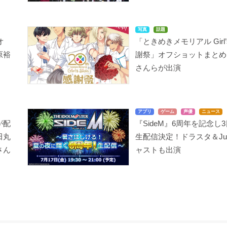
写真
話題
オ
「ときめきメモリアル Girl’s 
原裕
謝祭」オフショットまとめ
さんらが出演
アプリ
ゲーム
声優
ニュース
が配
『SideM』6周年を記念し
田丸
生配信決定！ドラスタ＆Jupi
さん
ャストも出演