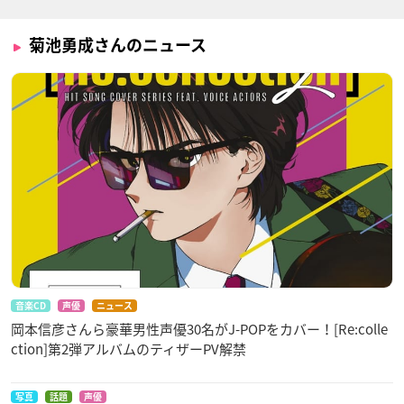
菊池勇成さんのニュース
音楽CD
声優
ニュース
岡本信彦さんら豪華男性声優30名がJ-POPをカバー！[Re:colle
ction]第2弾アルバムのティザーPV解禁
写真
話題
声優