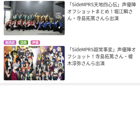
「SideMPRS天地四心伝」声優陣
オフショットまとめ！堀江瞬さ
ん・寺島拓篤さんら出演
朗読劇
話題
声優
「SideMPRS超常事変」声優陣オ
フショット！寺島拓篤さん・榎
木淳弥さんら出演