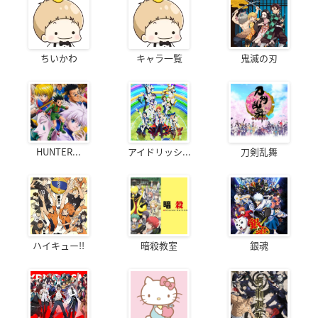
ちいかわ
キャラ一覧
鬼滅の刃
HUNTER...
アイドリッシ...
刀剣乱舞
ハイキュー!!
暗殺教室
銀魂