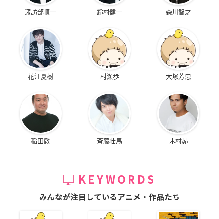
諏訪部順一
鈴村健一
森川智之
花江夏樹
村瀬歩
大塚芳忠
稲田徹
斉藤壮馬
木村昴
KEYWORDS
みんなが注目しているアニメ・作品たち