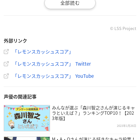
に、ある日ついに舞い込んできたアイドルグループとしてのデ
ビューの話。
だが同時に耳を疑うような内容が付きつけられた。
「半年後のデビューライブを満員にできなければ解散！！」
© LSS Project
彼らは無事にデビューを果たし、アイドルとしての道を歩ける
外部リンク
のか!?
「レモンスカッシュスコア」
【スタッフ】
「レモンスカッシュスコア」 Twitter
原案：瑞生ねる（マーベラス）
原作：「
レモンスカッシュスコア
」プロジェクト
「レモンスカッシュスコア」 YouTube
脚本：内田裕基
キャラクターデザイン（原案）：一為（Kazui）
楽曲制作：
HoneyWorks
、ゆうゆ 他
声優の関連記事
音楽制作：インクストゥエンター
みんなが選ぶ「森川智之さんが演じるキャ
ラといえば？」ランキングTOP10！【202
【キャスト】
3年版】
結城日向：
戸谷菊之介
2023年1月26日
高松悠生：安田陸矢
M・A・Oさんが演じる好きなキャラ投票！