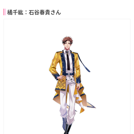
橘千紘：石谷春貴さん