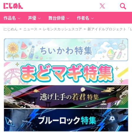
に
じ
め
ん
作品名
声優
舞台俳優
作者名
にじめん
>
ニュース
>
レモンスカッシュスコア
> 新アイドルプロジェクト「レ