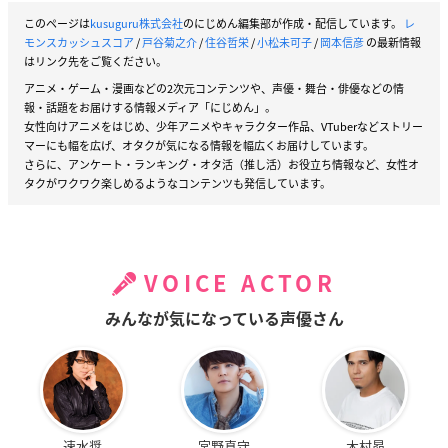
このページは
kusuguru株式会社
のにじめん編集部が作成・配信しています。
レ
モンスカッシュスコア
/
戸谷菊之介
/
住谷哲栄
/
小松未可子
/
岡本信彦
の最新情報
はリンク先をご覧ください。
アニメ・ゲーム・漫画などの2次元コンテンツや、声優・舞台・俳優などの情
報・話題をお届けする情報メディア「にじめん」。
女性向けアニメをはじめ、少年アニメやキャラクター作品、VTuberなどストリー
マーにも幅を広げ、オタクが気になる情報を幅広くお届けしています。
さらに、アンケート・ランキング・オタ活（推し活）お役立ち情報など、女性オ
タクがワクワク楽しめるようなコンテンツも発信しています。
VOICE ACTOR
みんなが気になっている声優さん
速水奨
宮野真守
木村昴