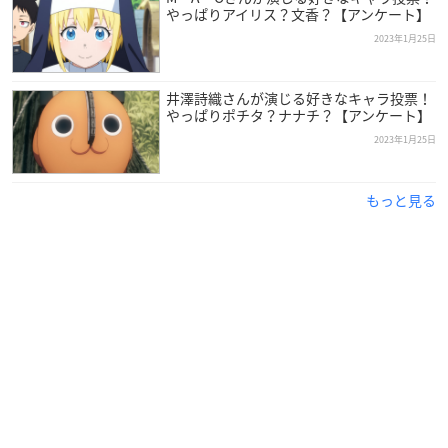
相良理央：
永塚拓馬
やっぱりアイリス？文香？【アンケート】
藤堂暁：
白井悠介
2023年1月25日
橘千紘：
石谷春貴
麻倉瑛都：
住谷哲栄
宝生湊：
土岐隼一
井澤詩織さんが演じる好きなキャラ投票！
やっぱりポチタ？ナナチ？【アンケート】
梅津駿介：
岡本信彦
2023年1月25日
一ノ瀬碧：
小松未可子
※敬称略
もっと見る