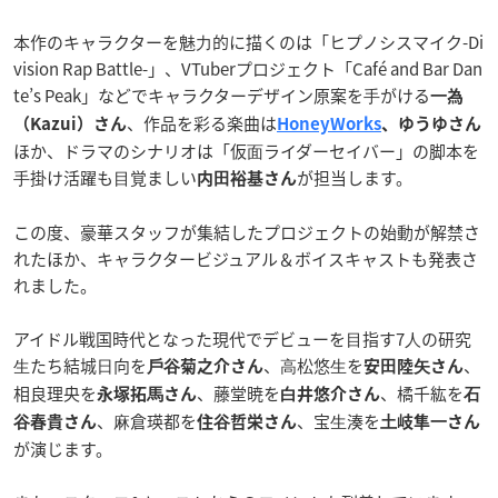
本作のキャラクターを魅⼒的に描くのは「ヒプノシスマイク-Di
vision Rap Battle-」、VTuberプロジェクト「Café and Bar Dan
te’s Peak」などでキャラクターデザイン原案を⼿がける
⼀為
、作品を彩る楽曲は
（Kazui）さん
HoneyWorks
、ゆうゆさん
ほか、ドラマのシナリオは「仮⾯ライダーセイバー」の脚本を
⼿掛け活躍も⽬覚ましい
が担当します。
内⽥裕基さん
この度、豪華スタッフが集結したプロジェクトの始動が解禁さ
れたほか、キャラクタービジュアル＆ボイスキャストも発表さ
れました。
アイドル戦国時代となった現代でデビューを⽬指す7⼈の研究
⽣たち結城⽇向を
、⾼松悠⽣を
、
⼾⾕菊之介さん
安⽥陸⽮さん
相良理央を
、藤堂暁を
、橘千紘を
永塚拓⾺さん
⽩井悠介さん
⽯
、⿇倉瑛都を
、宝⽣湊を
⾕春貴さん
住⾕哲栄さん
⼟岐隼⼀さん
が演じます。