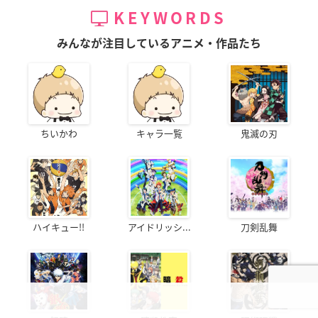
KEYWORDS
みんなが注目しているアニメ・作品たち
ちいかわ
キャラ一覧
鬼滅の刃
ハイキュー!!
アイドリッシ...
刀剣乱舞