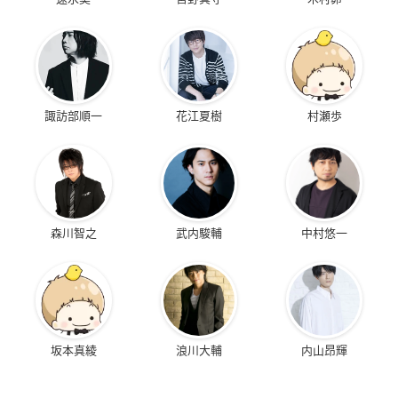
諏訪部順一
花江夏樹
村瀬歩
森川智之
武内駿輔
中村悠一
坂本真綾
浪川大輔
内山昂輝