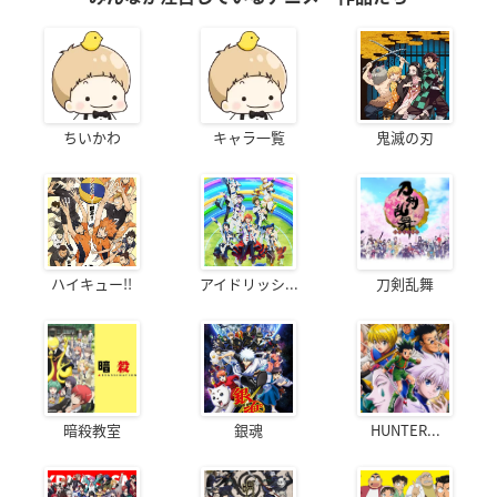
ちいかわ
キャラ一覧
鬼滅の刃
ハイキュー!!
アイドリッシ...
刀剣乱舞
暗殺教室
銀魂
HUNTER...