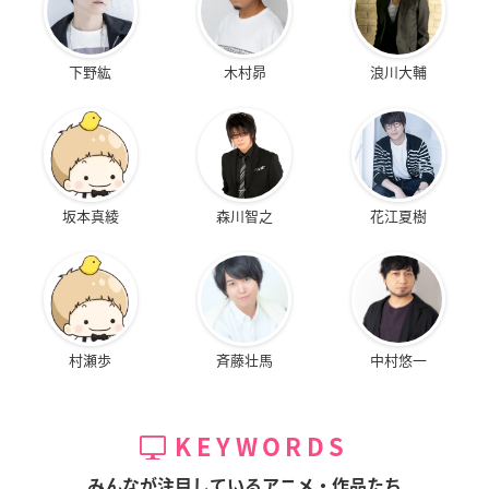
下野紘
木村昴
浪川大輔
坂本真綾
森川智之
花江夏樹
村瀬歩
斉藤壮馬
中村悠一
KEYWORDS
みんなが注目しているアニメ・作品たち