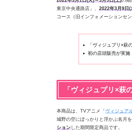
2022年3月1日(火)～3月5日(土)
の期
東京中央通路店」、
2022年3月9日(
コース（旧インフォメーションセン
「ヴィジュプリ×萩
初の店頭販売が実施
「ヴィジュプリ×萩
本商品は、TVアニメ「
ヴィジュア
城野の空にぽっかりと浮かぶ名月を
ション
した期間限定商品です。