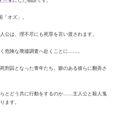
テーマ
にした物語です。
国「オズ」。
人公は、理不尽にも死罪を言い渡されます。
く危険な廃墟調査へ赴くことに……。
死刑囚となった青年たち。癖のある彼らに翻弄さ
らとどう共に行動をするのか……主人公と殺人鬼
ります。