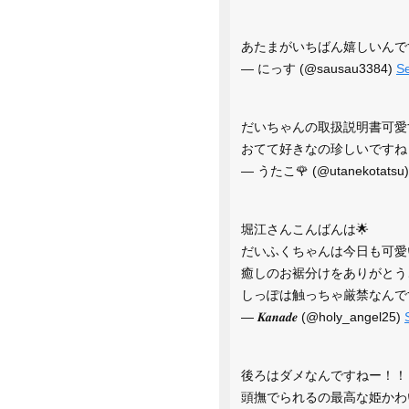
あたまがいちばん嬉しいんです
— にっす (@sausau3384)
S
だいちゃんの取扱説明書可愛
おてて好きなの珍しいですね
— うたこ🌹 (@utanekotatsu
堀江さんこんばんは🌟
だいふくちゃんは今日も可愛
癒しのお裾分けをありがとうご
しっぽは触っちゃ厳禁なんで
— 𝑲𝒂𝒏𝒂𝒅𝒆 (@holy_angel25)
後ろはダメなんですねー！！
頭撫でられるの最高な姫かわ