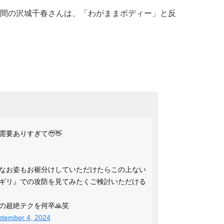
間の沢城千春さんは、「わがままボディー」と反
要ありすぎて🥹👋
なお姿もお裾分けしていただけたらこの上ない
ギリ』での攻防を見てみたくご検討いただける
の超絶テクを何卒🙏笑
ptember 4, 2024