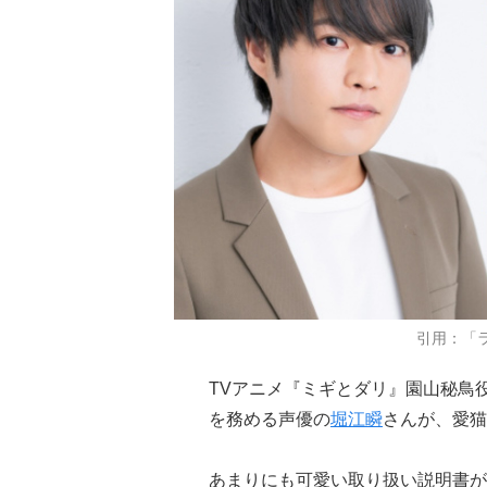
引用：「
TVアニメ『ミギとダリ』園山秘鳥役、『
を務める声優の
堀江瞬
さんが、愛猫
あまりにも可愛い取り扱い説明書が