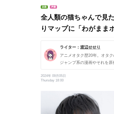
話題
声優
全人類の猫ちゃんで見
りマップに「わがまま
ライター：
渡辺せせり
アニメオタク歴20年。オタ
ジャンプ系の漫画やそれを原
2024年 09月05日
Thursday 18:00