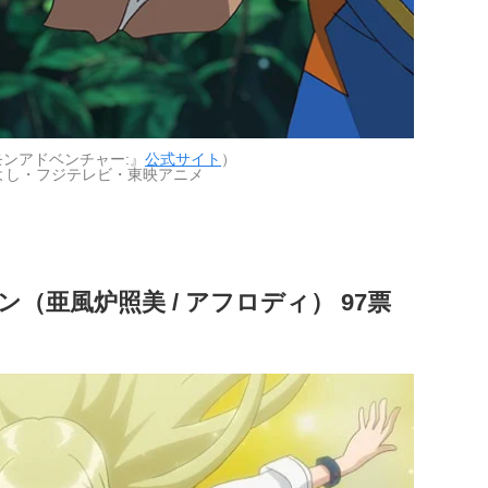
ンアドベンチャー:』
公式サイト
）
きよし・フジテレビ・東映アニメ
（亜風炉照美 / アフロディ） 97票