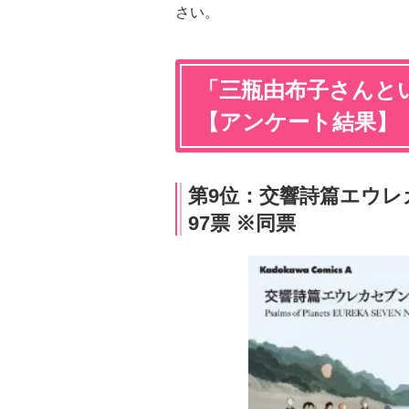
さい。
「三瓶由布子さんとい
【アンケート結果】
第9位：交響詩篇エウ
97票 ※同票