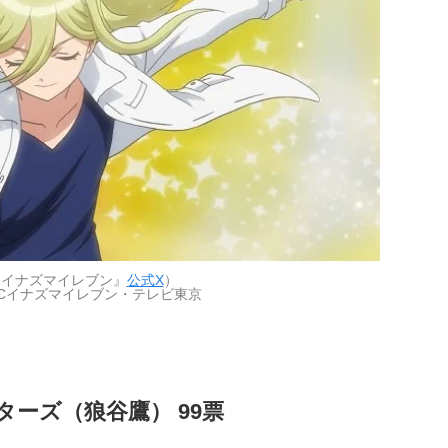
『イナズマイレブン』
公式X
）
-5/FCイナズマイレブン・テレビ東京
ターズ（狼谷鷹） 99票