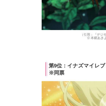
（引用：『デジモ
© 本郷あ
第9位：イナズマイレブン
※同票