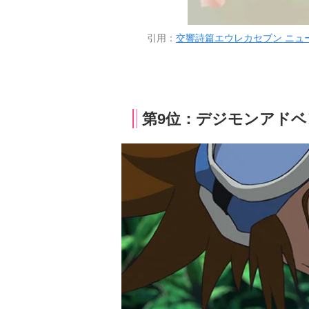
引用：
交響詩篇エウレカセブン ニュー・
第9位：デジモンアドベン