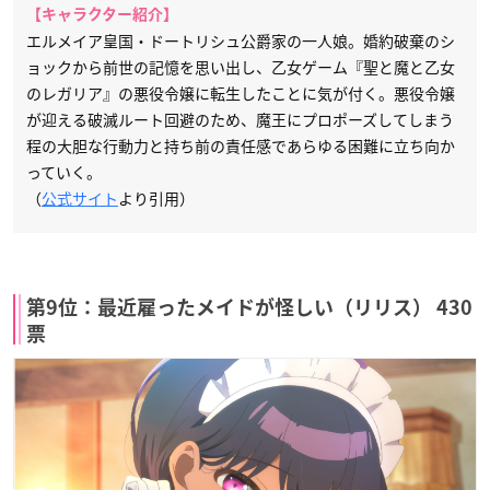
【キャラクター紹介】
エルメイア皇国・ドートリシュ公爵家の一人娘。婚約破棄のシ
ョックから前世の記憶を思い出し、乙女ゲーム『聖と魔と乙女
のレガリア』の悪役令嬢に転生したことに気が付く。悪役令嬢
が迎える破滅ルート回避のため、魔王にプロポーズしてしまう
程の大胆な行動力と持ち前の責任感であらゆる困難に立ち向か
っていく。
（
公式サイト
より引用）
第9位：最近雇ったメイドが怪しい（リリス） 430
票