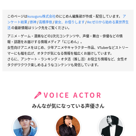
このページは
kusuguru株式会社
のにじめん編集部が作成・配信しています。
ア
ンケート結果
/
原神
/
高橋李依
/
彼女、お借りします
/
Re:ゼロから始める異世界生
活
の最新情報はリンク先をご覧ください。
アニメ・ゲーム・漫画などの2次元コンテンツや、声優・舞台・俳優などの情
報・話題をお届けする情報メディア「にじめん」。
女性向けアニメをはじめ、少年アニメやキャラクター作品、VTuberなどストリー
マーにも幅を広げ、オタクが気になる情報を幅広くお届けしています。
さらに、アンケート・ランキング・オタ活（推し活）お役立ち情報など、女性オ
タクがワクワク楽しめるようなコンテンツも発信しています。
VOICE ACTOR
みんなが気になっている声優さん