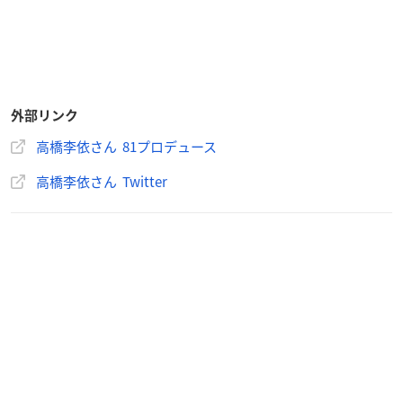
2016年には「魔法つかいプリキュア！」で主演を務め、
第10
。
回声優アワードでは新人女優賞を受賞
声優ユニット・イヤホンズやソロアーティストとしても活動す
外部リンク
るなど、大活躍中の若手声優さんです！
高橋李依さん 81プロデュース
高橋李依さん Twitter