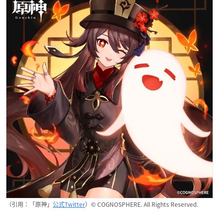
（引用：「原神」
公式Twitter
）© COGNOSPHERE. All Rights Reserved.