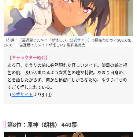
（引用：「最近雇ったメイドが怪しい」
公式サイト
）©昆布わかめ／SQUARE
ENIX・「最近雇ったメイドが怪しい」製作委員会
【キャラクター紹介】
ある日、ゆうりの前に突然現れた怪しいメイド。漆黒の髪と褐
色の肌、吸い込まれるような紫色の瞳が特徴。あまり自身のこ
とを話したがらず、何かと秘密にしがちなため、ゆうりにもの
すごく怪しまれている。
（
公式サイト
より引用）
第8位：原神（胡桃） 440票