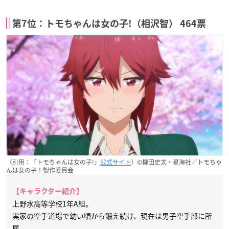
第7位：トモちゃんは女の子!（相沢智） 464票
（引用：「トモちゃんは女の子!」
公式サイト
）©柳田史太・星海社／トモちゃ
んは女の子！製作委員会
【キャラクター紹介】
上野水高等学校1年A組。
実家の空手道場で幼い頃から鍛え続け、現在は男子空手部に所
属。