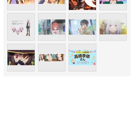
（引用：「81プロデュース」
公式サイト
）
高橋李依
さんは埼玉県出身で現在81プロデュースに所属してお
り、今年で29歳を迎えます。
アニメ「
ひぐらしのなく頃に
」のキャラクター・北条悟史の声
を聴き、「こんな役を演じたい」と思ったことがきっかけで声
優を志した高橋さん。
2011年に第5回81オーディションにて特別賞・日本BS放送賞を
受賞し、2013年にデビューを果たしました。