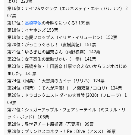
より） 223票
第16位：ナイツ&マジック（エルネスティ・エチェバルリア） 2
07票
第17位：
高橋李依
の今晩なにつくろ? 199票
第18位：イヤホンズ 153票
第19位：恋愛フロップス（イリヤ・イリューヒン） 152票
第20位：がっこうぐらし！（直樹美紀） 151票
第21位：ゆらぎ荘の幽奈さん（雨野狭霧） 142票
第22位：女子高生の無駄づかい（一奏） 141票
第23位：高橋李依・上田麗奈 仕事で会えないからラジオはじめ
ました。 131票
第24位（同票）：大雪海のカイナ（リリハ） 124票
第24位（同票）：それが声優!（一ノ瀬双葉 / コロリ） 124票
第26位：ドラゴンクエスト ダイの大冒険 (2020)（フローラ） 1
09票
第27位：シュガーアップル・フェアリーテイル（ミスリル・リ
ッド・ポッド） 106票
第28位：異世界チート魔術師（吾妻凛） 99票
第29位：プリンセスコネクト！Re：Dive（アメス） 98票