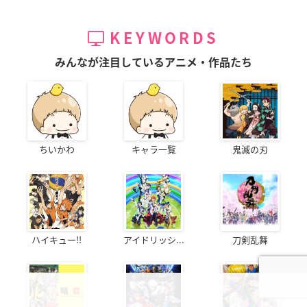
KEYWORDS
みんなが注目しているアニメ・作品たち
ちいかわ
キャラ一覧
鬼滅の刃
ハイキュー!!
アイドリッシ...
刀剣乱舞