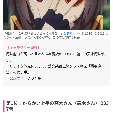
（引用：「この素晴らしい世界に祝福を！」
公式サイト
）© 2016 (C)2019 暁
なつめ・三嶋くろね／KADOKAWA／このすば製作委員会
【キャラクター紹介】
魔法能力が高いと言われる紅魔族の中でも、随一の天才魔法使
い。
ロリっ子な外見に反して、爆発系最上級クラス魔法「爆裂魔
法」の使い手。
（
公式サイト
より引用）
第1位：からかい上手の高木さん（高木さん） 233
7票