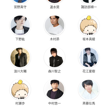
宮野真守
速水奨
諏訪部順一
下野紘
木村昴
坂本真綾
浪川大輔
森川智之
花江夏樹
村瀬歩
中村悠一
斉藤壮馬