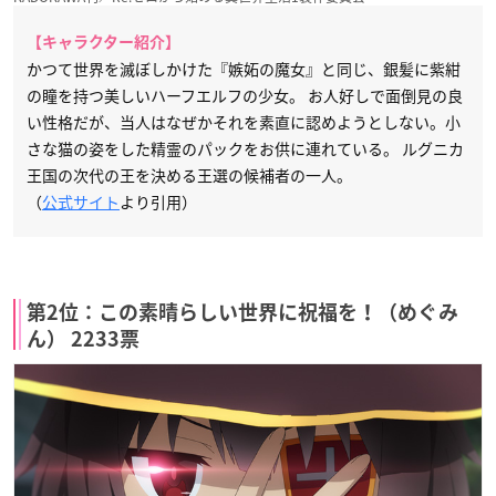
【キャラクター紹介】
かつて世界を滅ぼしかけた『嫉妬の魔女』と同じ、銀髪に紫紺
の瞳を持つ美しいハーフエルフの少女。 お人好しで面倒見の良
い性格だが、当人はなぜかそれを素直に認めようとしない。小
さな猫の姿をした精霊のパックをお供に連れている。 ルグニカ
王国の次代の王を決める王選の候補者の一人。
（
公式サイト
より引用）
第2位：この素晴らしい世界に祝福を！（めぐみ
ん） 2233票