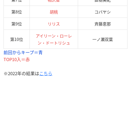
第8位
胡桃
コバヤシ
第9位
リリス
斉藤恵那
アイリーン・ローレ
第10位
一ノ瀬双葉
ン・ドートリシュ
前回からキープ＝青
TOP10入＝赤
※2022年の結果は
こちら