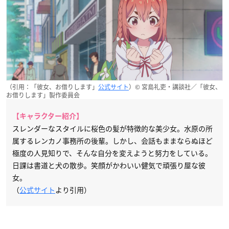
（引用：「彼女、お借りします」
公式サイト
）© 宮島礼吏・講談社／「彼女、
お借りします」製作委員会
【キャラクター紹介】
スレンダーなスタイルに桜色の髪が特徴的な美少女。水原の所
属するレンカノ事務所の後輩。しかし、会話もままならぬほど
極度の人見知りで、そんな自分を変えようと努力をしている。
日課は書道と犬の散歩。笑顔がかわいい健気で頑張り屋な彼
女。
（
公式サイト
より引用）