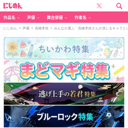
に
じ
め
ん
作品名
声優
舞台俳優
作者名
にじめん
>
声優
>
高橋李依
> みんなが選ぶ「高橋李依さんが演じるキャラといえ