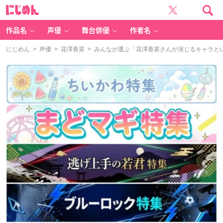
に
じ
め
ん
作品名
声優
舞台俳優
作者名
にじめん
>
声優
>
花澤香菜
> みんなが選ぶ「花澤香菜さんが演じるキャラといえ