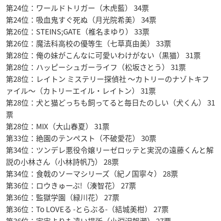
第24位：ワールドトリガー（木虎藍） 34票
第24位：吸血鬼すぐ死ぬ（月光院希美） 34票
第26位：STEINS;GATE（椎名まゆり） 33票
第26位：魔法科高校の優等生（七草真由美） 33票
第28位：俺の妹がこんなに可愛いわけがない（黒猫） 31票
第28位：ハッピーシュガーライフ（松坂さとう） 31票
第28位：レイトン ミステリー探偵社 〜カトリーのナゾトキフ
ァイル〜（カトリーエイル・レイトン） 31票
第28位：犬と猫どっちも飼ってると毎日たのしい（犬くん） 31
票
第28位：MIX（大山春夏） 31票
第33位：絶園のテンペスト（不破愛花） 30票
第34位：ツンデレ悪役令嬢リーゼロッテと実況の遠藤くんと解
説の小林さん（小林詩帆乃） 28票
第34位：食戟のソーマシリーズ（紀ノ国寧々） 28票
第36位：ロウきゅーぶ!（湊智花） 27票
第36位：監獄学園（緑川花） 27票
第36位：To LOVEる -とらぶる-（結城美柑） 27票