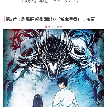
©西尾維新／講談社・アニプレックス・シャフト
第5位：劇場版 呪術廻戦 0（祈本里香） 109票