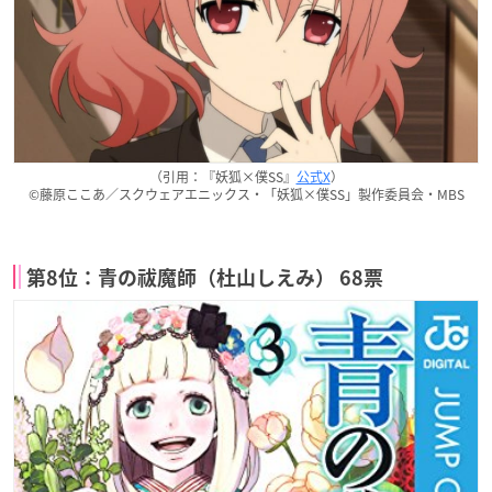
（引用：『妖狐×僕SS』
公式X
）
©藤原ここあ／スクウェアエニックス・「妖狐×僕SS」製作委員会・MBS
第8位：青の祓魔師（杜山しえみ） 68票