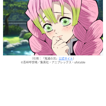
（引用：『鬼滅の刃』
公式サイト
）
©吾峠呼世晴／集英社・アニプレックス・ufotable