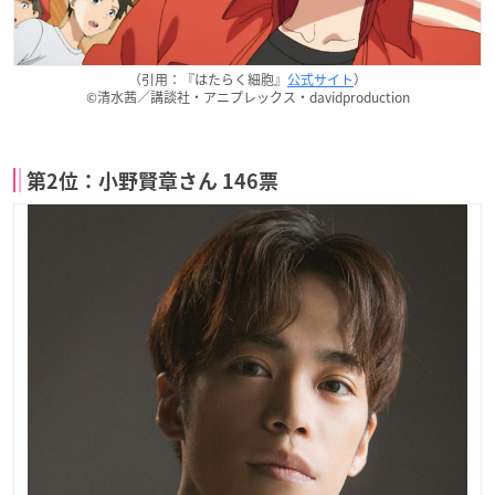
（引用：『はたらく細胞』
公式サイト
）
©清水茜／講談社・アニプレックス・davidproduction
第2位：小野賢章さん 146票