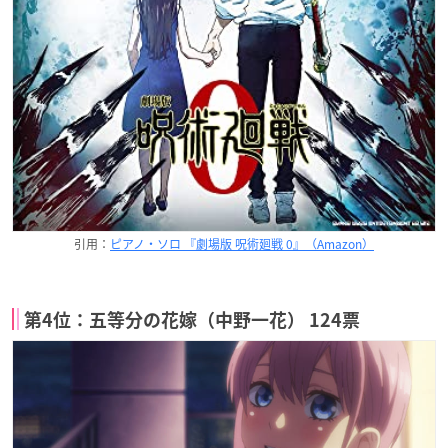
引用：
ピアノ・ソロ 『劇場版 呪術廻戦 0』（Amazon）
第4位：五等分の花嫁（中野一花） 124票