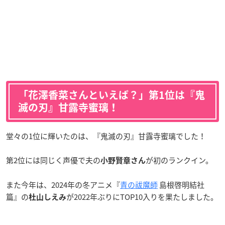
「花澤香菜さんといえば？」第1位は『鬼
滅の刃』甘露寺蜜璃！
堂々の1位に輝いたのは、『鬼滅の刃』甘露寺蜜璃でした！
第2位には同じく声優で夫の
が初のランクイン。
小野賢章さん
また今年は、2024年の冬アニメ『
青の祓魔師
島根啓明結社
篇』の
が2022年ぶりにTOP10入りを果たしました。
杜山しえみ