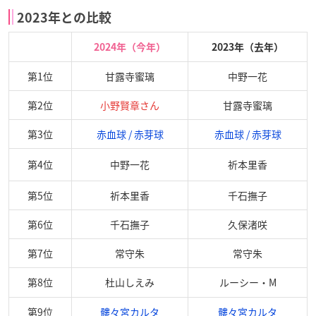
2023年との比較
2024年（今年）
2023年（去年）
第1位
甘露寺蜜璃
中野一花
第2位
小野賢章さん
甘露寺蜜璃
第3位
赤血球 / 赤芽球
赤血球 / 赤芽球
第4位
中野一花
祈本里香
第5位
祈本里香
千石撫子
第6位
千石撫子
久保渚咲
第7位
常守朱
常守朱
第8位
杜山しえみ
ルーシー・M
第9位
髏々宮カルタ
髏々宮カルタ