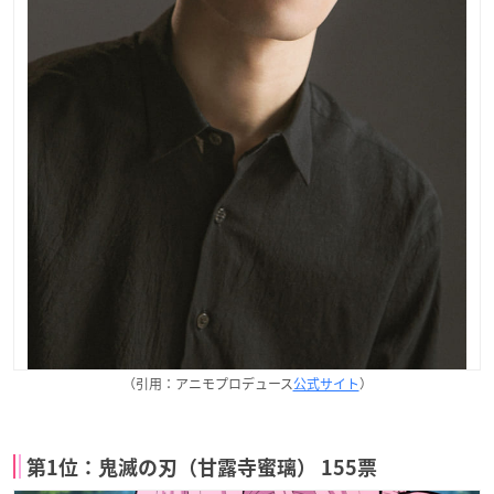
（引用：アニモプロデュース
公式サイト
）
第1位：鬼滅の刃（甘露寺蜜璃） 155票