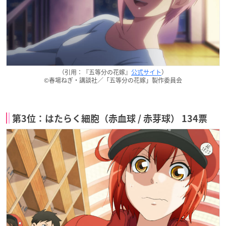
（引用：『五等分の花嫁』
公式サイト
）
©春場ねぎ・講談社／「五等分の花嫁」製作委員会
第3位：はたらく細胞（赤血球 / 赤芽球） 134票