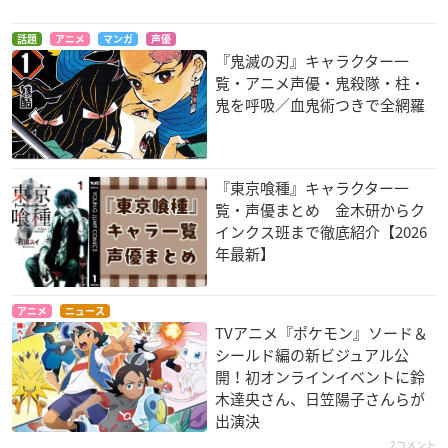
話題
アニメ
マンガ
声優
『鬼滅の刃』キャラクター一
覧・アニメ声優・鬼殺隊・柱・
鬼を呼吸／血鬼術つきで全網羅
『東京喰種』キャラクター一
覧・声優まとめ 金木研からク
インクス班まで徹底紹介【2026
年最新】
アニメ
ニュース
TVアニメ『ポケモン』ソード＆
シールド編の新ビジュアル公
開！初オンラインイベントに鈴
木達央さん、日笠陽子さんらが
出演決
2コメント