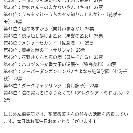
第36位：宇宙よりも遠い場所（小淵沢報瀬） 27票
第36位：舞妓さんちのまかないさん（キヨ） 27票
第41位：うちタマ?! 〜うちのタマ知りませんか?〜（花咲モ
モ） 26票
第41位：凪のあすから（向井戸まなか） 26票
第43位：夜は短し歩けよ乙女（黒髪の乙女） 25票
第43位：メジャーセカンド（佐倉睦子） 25票
第43位：贄姫と獣の王（サリフィ） 25票
第46位：花野井くんと恋の病（日生ほたる） 23票
第46位：ハコヅメ〜交番女子の逆襲〜（牧高美和） 23票
第48位：スーパーダンガンロンパ2 さよなら絶望学園（七海千
秋） 22票
第48位：ダークギャザリング（寶月詠子） 22票
第48位：陰の実力者になりたくて!（アレクシア・ミドガル） 2
2票
にじめん編集部では、花澤香菜さんの益々の活躍を応援してい
ます。本日はお誕生日おめでとうございます！