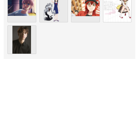
（引用：花澤香菜さん
公式サイト
）
花澤香菜
さんは東京都出身で現在大沢事務所に所属しており、
今年で35歳を迎えます。
幼少の頃より子役として活動していた花澤さん。
14歳の頃に声優に初挑戦し、2007年より本格的に声優活動をス
タートさせました。
以降は多くの作品でメインキャラクター・ヒロインを担当し、
2015年には第9回声優アワードにて助演女優賞を受賞。
2012年にはソロアーティストとしてもデビューし、音楽活動も
積極的に行っています。
各作品に引っ張りだこな、声優界になくてはならない大人気声
優さんです！