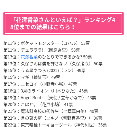
「花澤香菜さんといえば？」ランキング4
8位までの結果はこちら！
第11位：ポケットモンスター（コハル） 53票
第11位：デュラララ!!（園原杏里） 53票
第13位：
花澤香菜
のひとりでできるかな? 50票
第13位：久保さんは僕を許さない（久保渚咲） 50票
第15位：うる星やつら (2022)（ラン） 49票
第15位：マギ（練紅玉） 49票
第17位：ニセコイ（小野寺小咲） 47票
第18位：3月のライオン（川本ひなた） 45票
第19位：Angel Beats!（天使 / 立華かなで） 43票
第20位：こばと。（花戸小鳩） 41票
第21位：魔法科高校の劣等生（七草真由美） 40票
第22位：言の葉の庭（ユキノ〈雪野百香里〉） 36票
第22位：東京喰種トーキョーグール（神代利世） 36票