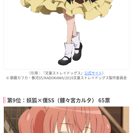
（引用：『文豪ストレイドッグス』
公式サイト
）
© 朝霧カフカ・春河35/KADOKAWA/2019文豪ストレイドッグス製作委員会
第9位：妖狐×僕SS（髏々宮カルタ） 65票