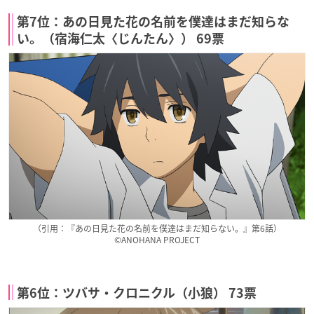
第7位：あの日見た花の名前を僕達はまだ知らな
い。（宿海仁太〈じんたん〉） 69票
（引用：『あの日見た花の名前を僕達はまだ知らない。』第6話）
©ANOHANA PROJECT
第6位：ツバサ・クロニクル（小狼） 73票