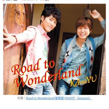
引用：
Road to Wonderland(豪華盤)(DVD付)（Amazon）