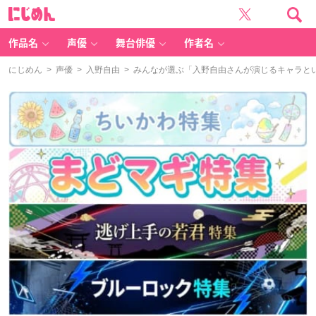
に
じ
め
ん
作品名
声優
舞台俳優
作者名
にじめん
>
声優
>
入野自由
> みんなが選ぶ「入野自由さんが演じるキャラといえ