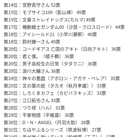
第14位：宮野真守さん 52票
第15位：モブサイコ100（影山律） 49票
第15位：文豪ストレイドッグス(カルマ) 49票
第17位：機動戦士ガンダム00（沙慈・クロスロード） 44票
第18位：アイシールド21（小早川瀬那） 40票
第18位：鈴村健一さん 40票
第20位：コードギアス 亡国のアキト（日向アキト） 36票
第20位：君と僕。（橘千鶴） 36票
第20位：男子高校生の日常（タダクニ） 36票
第20位：浪川大輔さん 36票
第24位：神々の悪戯（アポロン・アガナ・ベレア） 35票
第25位：言の葉の庭（タカオ〈秋月孝雄〉） 33票
第25位：しろくまカフェ（カピバラキッズ） 33票
第27位：江口拓也さん 33票
第28位：つり球（ハル） 31票
第29位：平家物語（平維盛） 30票
第30位：D・N・ANGEL（丹羽大助） 28票
第31位：ちはやふるシリーズ（筑波秋博） 27票