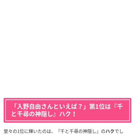
「入野自由さんといえば？」第1位は『千
と千尋の神隠し』ハク！
堂々の1位に輝いたのは、『千と千尋の神隠し』の
でし
ハク