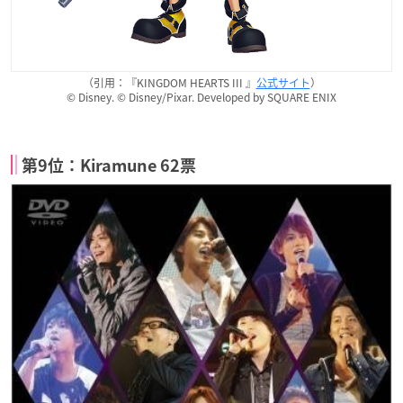
（引用：『KINGDOM HEARTS III 』
公式サイト
）
© Disney. © Disney/Pixar. Developed by SQUARE ENIX
第9位：Kiramune 62票