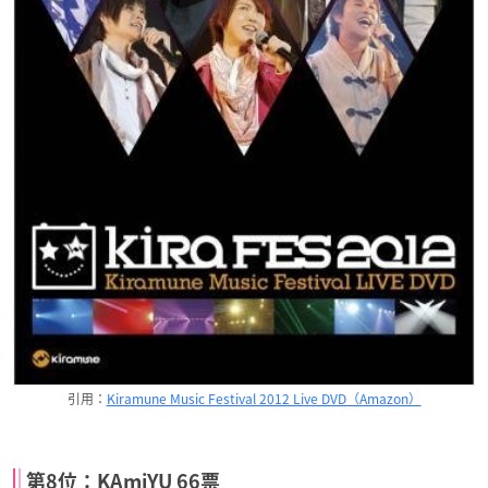
引用：
Kiramune Music Festival 2012 Live DVD（Amazon）
第8位：KAmiYU 66票