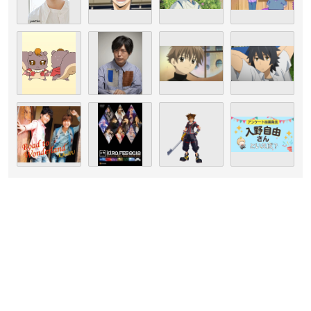
（引用：ジャンクション
公式サイト
）
入野自由
さんは東京都出身で現在ジャンクションに所属してお
り、今年で36歳を迎えます。
幼い頃から子役として活動しており、声優としては1995年にデ
ビュー。
「千と千尋の神隠し」ハク役や「
キングダム ハーツ
」ソラ役な
ど、数々の話題作でメインキャラクターを演じています。