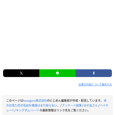
記事の内容について報告する
このページは
kusuguru株式会社
のにじめん編集部が作成・配信しています。
あ
の日見た花の名前を僕達はまだ知らない。
/
アンケート結果
/
おそ松さん
/
ハイキ
ュー!!
/
キングダム ハーツ
の最新情報はリンク先をご覧ください。