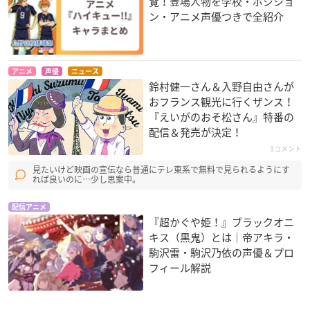
覧！登場人物を学校・ポジショ
ン・アニメ声優つきで全紹介
アニメ
声優
ニュース
鈴村健一さん＆入野自由さんが
おフランス観光に行くザンス！
『えいがのおそ松さん』特番の
配信＆発売が決定！
3コメント
見たいけど映画の宣伝なら普通にテレ東系で無料で見られるようにす
れば良いのに…少し思案中。
配信アニメ
『超かぐや姫！』ブラックオニ
キス（黒鬼）とは｜帝アキラ・
駒沢雷・駒沢乃依の声優＆プロ
フィール解説