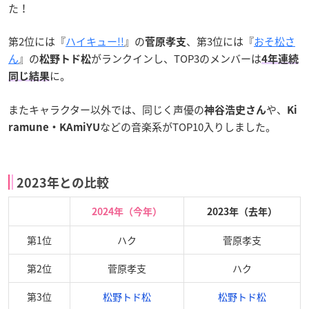
た！
第2位には『
ハイキュー!!
』の
、第3位には『
おそ松さ
菅原孝支
ん
』の
がランクインし、TOP3のメンバーは
松野トド松
4年連続
に。
同じ結果
またキャラクター以外では、同じく声優の
や、
神谷浩史さん
Ki
などの音楽系がTOP10入りしました。
ramune・KAmiYU
2023年との比較
2024年（今年）
2023年（去年）
第1位
ハク
菅原孝支
第2位
菅原孝支
ハク
第3位
松野トド松
松野トド松