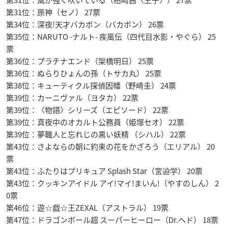
第31位：風が強く吹いている（柏崎茜〈王子〉） 27票
第31位：原神（セノ） 27票
第34位：深夜!天才バカボン（バカボン） 26票
第35位：NARUTO -ナルト- 疾風伝（四代目水影・やぐら） 25
票
第36位：プラチナエンド（架橋明日） 25票
第36位：ぬらりひょんの孫（トサカ丸） 25票
第38位：キューティクル探偵因幡（野崎圭） 24票
第39位：カーニヴァル（ヨタカ） 22票
第39位：〈物語〉シリーズ（エピソード） 22票
第39位：真夜中のオカルト公務員（姫塚セオ） 22票
第39位：夢職人と忘れじの黒い妖精 （シハル） 22票
第43位：さよならの朝に約束の花をかざろう（エリアル） 20
票
第43位：ふたりはプリキュア Splash Star（宮迫学） 20票
第43位：クッキンアイドル アイ!マイ!まいん!（やすのしん） 2
0票
第46位：遊☆戯☆王ZEXAL（アストラル） 19票
第47位：ドラゴンボール超 スーパーヒーロー（Dr.ヘド） 18票