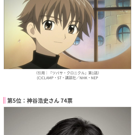
（引用：『ツバサ・クロニクル』第1話）
(C)CLAMP・ST・講談社／NHK・NEP
第5位：神谷浩史さん 74票