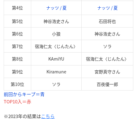
第4位
ナッツ / 夏
ナッツ / 夏
第5位
神谷浩史さん
石田将也
第6位
小狼
神谷浩史さん
第7位
宿海仁太〈じんたん〉
ソラ
第8位
KAmiYU
宿海仁太〈じんたん〉
第9位
Kiramune
宮野真守さん
第10位
ソラ
百夜優一郎
前回からキープ＝青
TOP10入＝赤
※2023年の結果は
こちら