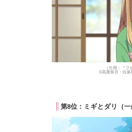
（引用：『フ
©高屋奈月・白泉
第8位：ミギとダリ（一条