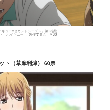
キュー!!セカンドシーズン』第23話）
・「ハイキュー!!」製作委員会・MBS
ット（草摩利津） 60票