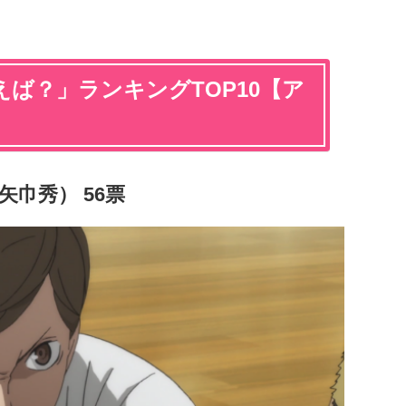
ば？」ランキングTOP10【ア
矢巾秀） 56票