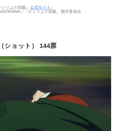
かくりよの宿飯』
公式サイト
）
a／KADOKAWA／「かくりよの宿飯」製作委員会
ショット） 144票