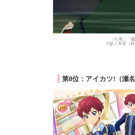
（引用：『吸
©盆ノ木至（秋
第8位：アイカツ!（瀬名翼