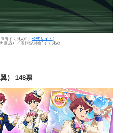
血鬼すぐ死ぬ2』
公式サイト
）
田書店）／製作委員会2すぐ死ぬ
） 148票