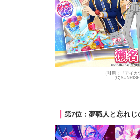
（引用：『アイカ
(C)SUNRIS
第7位：夢職人と忘れじ