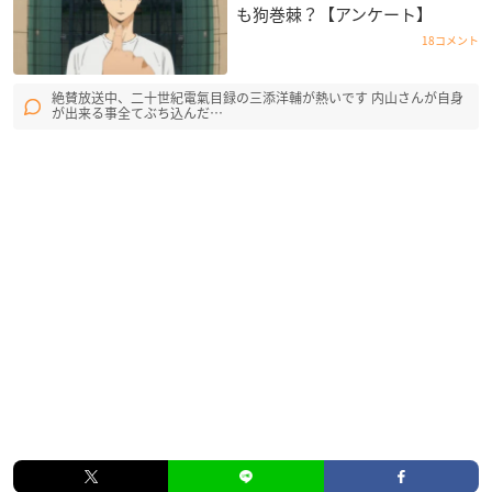
も狗巻棘？【アンケート】
18コメント
絶賛放送中、二十世紀電氣目録の三添洋輔が熱いです 内山さんが自身
が出来る事全てぶち込んだ…