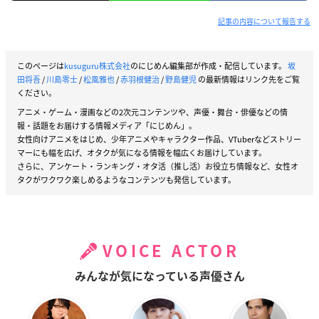
記事の内容について報告する
このページは
kusuguru株式会社
のにじめん編集部が作成・配信しています。
坂
田将吾
/
川島零士
/
松風雅也
/
赤羽根健治
/
野島健児
の最新情報はリンク先をご覧
ください。
アニメ・ゲーム・漫画などの2次元コンテンツや、声優・舞台・俳優などの情
報・話題をお届けする情報メディア「にじめん」。
女性向けアニメをはじめ、少年アニメやキャラクター作品、VTuberなどストリー
マーにも幅を広げ、オタクが気になる情報を幅広くお届けしています。
さらに、アンケート・ランキング・オタ活（推し活）お役立ち情報など、女性オ
タクがワクワク楽しめるようなコンテンツも発信しています。
VOICE ACTOR
みんなが気になっている声優さん