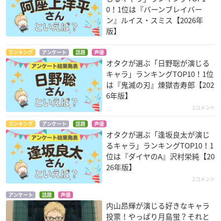
0！1位は『バーンブレイバー
ン』ルイス・スミス【2026年
版】
ランキング
アンケート
話題
声優
オタクが選ぶ「日野聡が演じる
キャラ」ランキングTOP10！1位
は『鬼滅の刃』煉󠄁獄杏寿郎【202
6年版】
2コメント
ランキング
アンケート
話題
声優
オタクが選ぶ「逢坂良太が演じ
るキャラ」ランキングTOP10！1
位は『ダイヤのA』沢村栄純【20
26年版】
2コメント
アンケート
話題
声優
内山昂輝が演じる好きなキャラ
投票！やっぱり月島蛍？それと