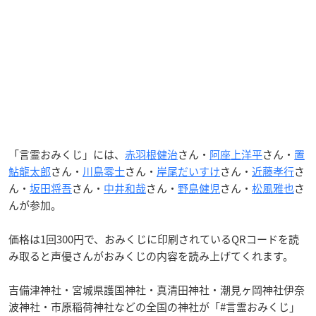
「言霊おみくじ」には、
赤羽根健治
さん・
阿座上洋平
さん・
置
鮎龍太郎
さん・
川島零士
さん・
岸尾だいすけ
さん・
近藤孝行
さ
ん・
坂田将吾
さん・
中井和哉
さん・
野島健児
さん・
松風雅也
さ
んが参加。
価格は1回300円で、おみくじに印刷されているQRコードを読
み取ると声優さんがおみくじの内容を読み上げてくれます。
吉備津神社・宮城県護国神社・真清田神社・潮見ヶ岡神社伊奈
波神社・市原稲荷神社などの全国の神社が「#言霊おみくじ」