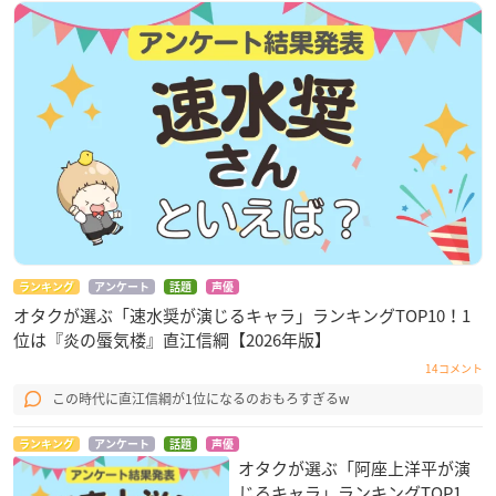
ランキング
アンケート
話題
声優
オタクが選ぶ「速水奨が演じるキャラ」ランキングTOP10！1
位は『炎の蜃気楼』直江信綱【2026年版】
14コメント
この時代に直江信綱が1位になるのおもろすぎるw
ランキング
アンケート
話題
声優
オタクが選ぶ「阿座上洋平が演
じるキャラ」ランキングTOP1