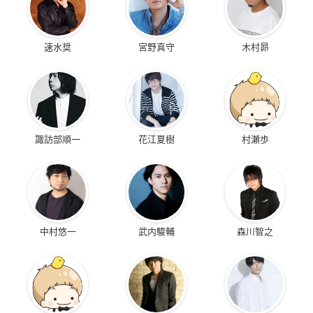
速水奨
宮野真守
木村昴
諏訪部順一
花江夏樹
村瀬歩
中村悠一
武内駿輔
森川智之