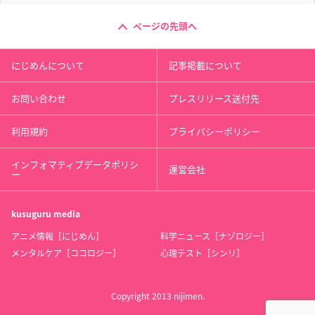
ページの先頭へ
にじめんについて
記事掲載について
お問い合わせ
プレスリリース送付先
利用規約
プライバシーポリシー
インフォマティブデータポリシ
運営会社
ー
kusuguru
media
アニメ情報［にじめん］
科学ニュース［ナゾロジー］
メンタルケア［ココロジー］
心理テスト［シンリ］
Copyright 2013 nijimen.