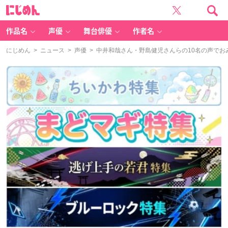
に
じ
め
ん
作品名
声優
舞台俳優
作者名
にじめん
>
ニュース
>
声優
> 中井和哉さん・野島健児さんらの10名の声で