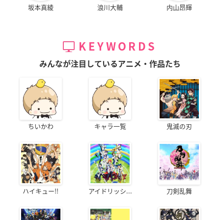
坂本真綾
浪川大輔
内山昂輝
KEYWORDS
みんなが注目しているアニメ・作品たち
ちいかわ
キャラ一覧
鬼滅の刃
ハイキュー!!
アイドリッシ...
刀剣乱舞