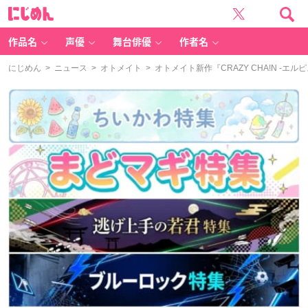
に
じ
め
ん
作品名
声優
舞台俳優
作者名
にじめん
>
ニュース
>
オトメイト
> オトメイト新作『CRAZY CHA!N 