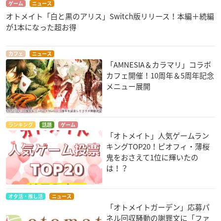
ゲーム
ニュース
オトメイト「白と黒のアリス」Switch版リリース！本編＋続編
が1本になった超お得
カフェ
ニュース
「AMNESIA＆カラマリ」コラボ
カフェ開催！10周年＆5周年記念
メニュー展開
ランキング
話題
ゲーム
「オトメイト」人気ゲームラン
キングTOP20！ピオフィ・薄桜
鬼をおさえて1位に輝いたの
は！？
オタ活・推し活
ニュース
「オトメイトガーデン」応募パ
ネル回収騒動の謝罪文に「ファ