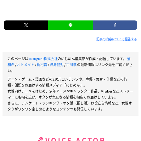
記事の内容について報告する
このページは
kusuguru株式会社
のにじめん編集部が作成・配信しています。
浦
和希
/
オトメイト
/
梶裕貴
/
野島健児
/
古川慎
の最新情報はリンク先をご覧くださ
い。
アニメ・ゲーム・漫画などの2次元コンテンツや、声優・舞台・俳優などの情
報・話題をお届けする情報メディア「にじめん」。
女性向けアニメをはじめ、少年アニメやキャラクター作品、VTuberなどストリー
マーにも幅を広げ、オタクが気になる情報を幅広くお届けしています。
さらに、アンケート・ランキング・オタ活（推し活）お役立ち情報など、女性オ
タクがワクワク楽しめるようなコンテンツも発信しています。
VOICE ACTOR