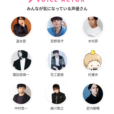
みんなが気になっている声優さん
速水奨
宮野真守
木村昴
諏訪部順一
花江夏樹
村瀬歩
中村悠一
森川智之
武内駿輔