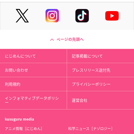
ページの先頭へ
にじめんについて
記事掲載について
お問い合わせ
プレスリリース送付先
利用規約
プライバシーポリシー
インフォマティブデータポリシ
運営会社
ー
kusuguru
media
アニメ情報［にじめん］
科学ニュース［ナゾロジー］