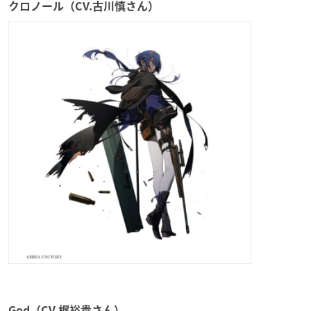
クロノール（CV.古川慎さん）
God（CV.梶裕貴さん）