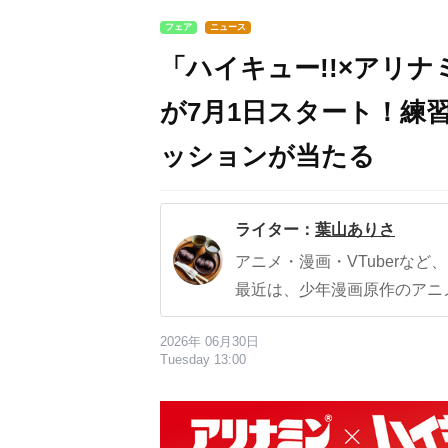
フェア
ニュース
「ハイキュー!!×アリ
が7月1日スタート！練
ッションが当たる
ライター：
葉山ありさ
アニメ・漫画・VTuberな
最近は、少年漫画原作のアニ
2026年 06月30日
Tuesday 13:00