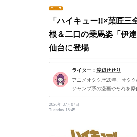
ニュース
「ハイキュー!!×菓匠三
根＆二口の乗馬姿「伊達
仙台に登場
ライター：
渡辺せせり
アニメオタク歴20年。オタ
ジャンプ系の漫画やそれを原
2026年 07月07日
Tuesday 18:45