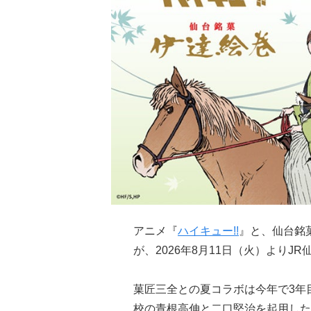
アニメ『
ハイキュー!!
』と、仙台銘
が、2026年8月11日（火）より
菓匠三全との夏コラボは今年で3年
校の青根高伸と二口堅治を起用した