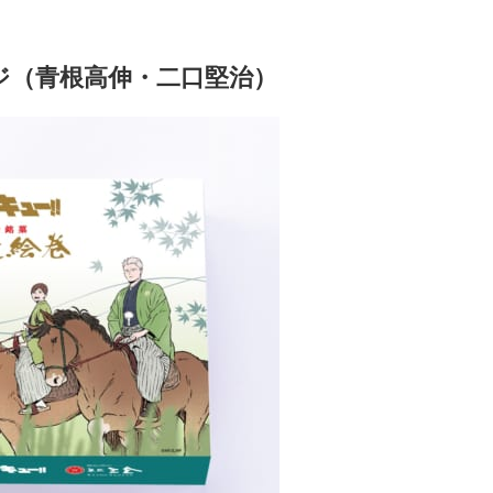
ジ（青根高伸・二口堅治）