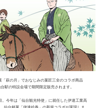
菓「萩の月」でおなじみの菓匠三全のコラボ商品
JR仙台駅の特設会場で期間限定販売されます。
目。今年は「仙台観光特使」に就任した伊達工業高
、仙台銘菓「伊達絵巻」の新規コラボが実現しま