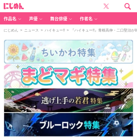
に
じ
め
ん
作品名
声優
舞台俳優
作者名
にじめん
>
ニュース
>
ハイキュー!!
> 『ハイキュー!!』青根高伸・二口堅治