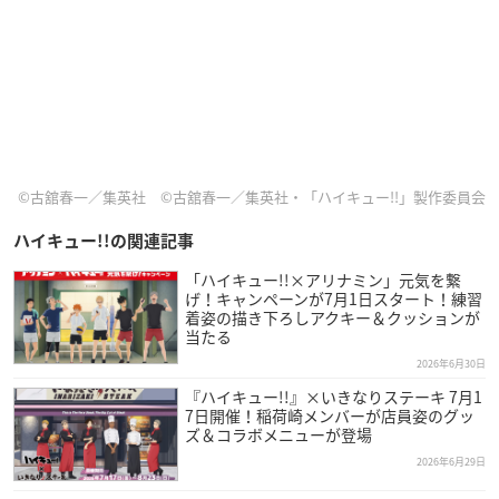
©古舘春一／集英社 ©古舘春一／集英社・「ハイキュー!!」製作委員会
ハイキュー!!の関連記事
「ハイキュー!!×アリナミン」元気を繋
げ！キャンペーンが7月1日スタート！練習
着姿の描き下ろしアクキー＆クッションが
当たる
2026年6月30日
『ハイキュー!!』×いきなりステーキ 7月1
7日開催！稲荷崎メンバーが店員姿のグッ
ズ＆コラボメニューが登場
2026年6月29日