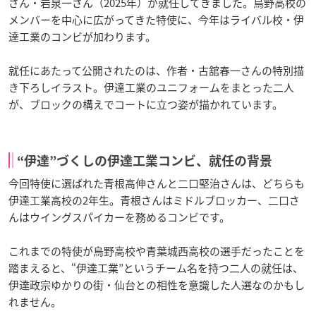
さん・岩泉一さん（2025年）が就任してきました。烏野高校の
メンバーを中心に広がってきた特使に、今年はライバル校・伊
達工業のコンビが加わります。
就任にあたって公開されたのは、作者・古舘春一さんの特別描
き下ろしイラスト。伊達工業のユニフォームをまとった二人
が、ブロックの構えでコートに立つ姿が描かれています。
“伊達”づくしの伊達工業コンビ、就任の背景
今回特使に選ばれた青根高伸さんと二口堅治さんは、どちらも
伊達工業高校の2年生。青根さんはミドルブロッカー、二口さ
んはウイングスパイカーを務めるコンビです。
これまでの特使が烏野高校や青葉城西高校の選手だったことを
踏まえると、“伊達工業”というチーム名を持つ二人の就任は、
伊達政宗ゆかりの街・仙台との相性を意識した人選なのかもし
れません。