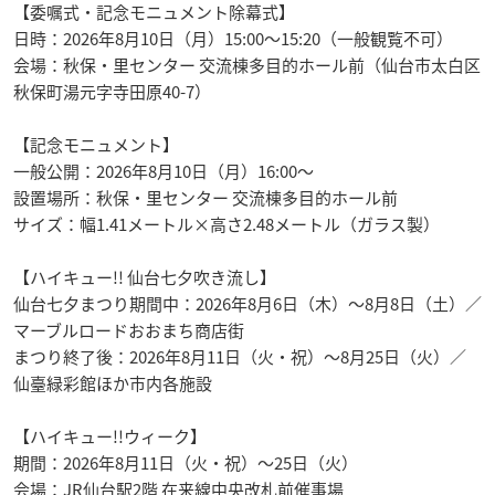
【委嘱式・記念モニュメント除幕式】
日時：2026年8月10日（月）15:00〜15:20（一般観覧不可）
会場：秋保・里センター 交流棟多目的ホール前（仙台市太白区
秋保町湯元字寺田原40-7）
【記念モニュメント】
一般公開：2026年8月10日（月）16:00〜
設置場所：秋保・里センター 交流棟多目的ホール前
サイズ：幅1.41メートル×高さ2.48メートル（ガラス製）
【ハイキュー!! 仙台七夕吹き流し】
仙台七夕まつり期間中：2026年8月6日（木）〜8月8日（土）／
マーブルロードおおまち商店街
まつり終了後：2026年8月11日（火・祝）〜8月25日（火）／
仙臺緑彩館ほか市内各施設
【ハイキュー!!ウィーク】
期間：2026年8月11日（火・祝）〜25日（火）
会場：JR仙台駅2階 在来線中央改札前催事場