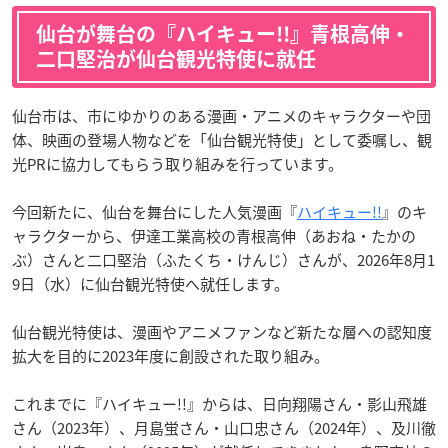
仙台が舞台の『ハイキュー!!』青根高伸・
二口堅治が仙台観光特使に就任
仙台市は、市にゆかりのある漫画・アニメのキャラクターや団
体、映画の登場人物などを「仙台観光特使」として委嘱し、観
光PRに協力してもらう取り組みを行っています。
今回新たに、仙台を舞台にした人気漫画『
ハイキュー!!
』のキ
ャラクターから、伊達工業高校の青根高伸（あおね・たかの
ぶ）さんと二口堅治（ふたくち・けんじ）さんが、2026年8月1
9日（水）に仙台観光特使へ就任します。
仙台観光特使は、漫画やアニメファンなど新たな層への認知度
拡大を目的に2023年度に創設された取り組み。
これまでに『ハイキュー!!』からは、日向翔陽さん・影山飛雄
さん（2023年）、月島蛍さん・山口忠さん（2024年）、及川徹