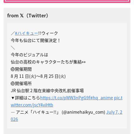
／
#ハイキュー
!!ウィーク
今年も仙台にて開催決定！
＼
今年のビジュアルは
仙台の高校のキャラクターたちが集結👀
🏐開催期間
8 月 11 日(火)～8 月 25 日(火)
🏐開催場所
JR 仙台駅 2 階在来線中央改札前催事場
▼詳細はこちら
https://t.co/pWW3nPgG9f
#hq_anime
pic.t
witter.com/jscY4viHtb
— アニメ「ハイキュー!!」 (@animehaikyu_com)
July 7, 2
026