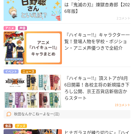
は『鬼滅の刃』煉󠄁獄杏寿郎【202
6年版】
2コメント
アニメ
声優
『ハイキュー!!』キャラクター一
覧！登場人物を学校・ポジショ
ン・アニメ声優つきで全紹介
イベント
ニュース
『ハイキュー!!』頂ストアが8月
6日開幕！各校主将の新規描き下
ろし公開、京王百貨店新宿店か
らスタート
19コメント
秋田なんかこねーよなー(泣)
食品
グッズ
ヒナガラスが練り切りに♪『ハイ