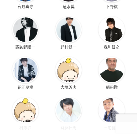
宮野真守
速水奨
下野紘
諏訪部順一
鈴村健一
森川智之
花江夏樹
大塚芳忠
稲田徹
村瀬歩
斉藤壮馬
三宅健太