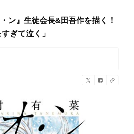
・ン』生徒会長&田吾作を描く！
モすぎて泣く」