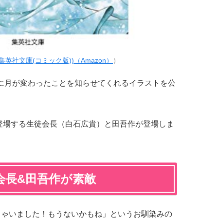
集英社文庫(コミック版))（Amazon）
）
に月が変わったことを知らせてくれるイラストを公
に登場する生徒会長（白石広貴）と田吾作が登場しま
会長&田吾作が素敵
ちゃいました！もうないかもね
」というお馴染みの