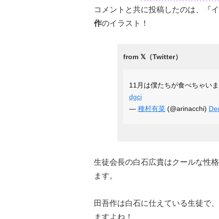
コメントと共に投稿したのは、『イ
作
のイラスト！
11月は僕たちが食べちゃい
dgci
—
種村有菜
(@arinacchi)
De
生徒会長の白石広貴はクールな性格
ます。
田吾作は白石に仕えている生徒で、
ますよね！