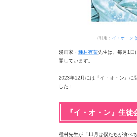
（引用：
イ・オ・ン (
漫画家・
種村有菜
先生は、毎月1日
開しています。
2023年12月には『イ・オ・ン』
した！
『イ・オ・ン』生徒
種村先生が「
11月は僕たちが食べ