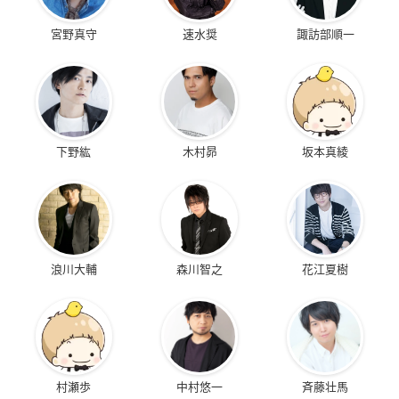
宮野真守
速水奨
諏訪部順一
下野紘
木村昴
坂本真綾
浪川大輔
森川智之
花江夏樹
村瀬歩
中村悠一
斉藤壮馬