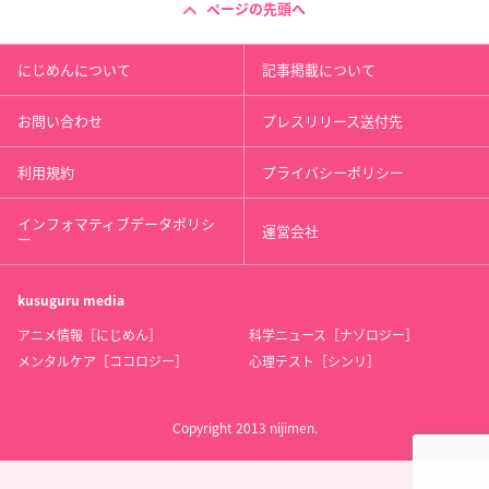
ページの先頭へ
にじめんについて
記事掲載について
お問い合わせ
プレスリリース送付先
利用規約
プライバシーポリシー
インフォマティブデータポリシ
運営会社
ー
kusuguru
media
アニメ情報［にじめん］
科学ニュース［ナゾロジー］
メンタルケア［ココロジー］
心理テスト［シンリ］
Copyright 2013 nijimen.