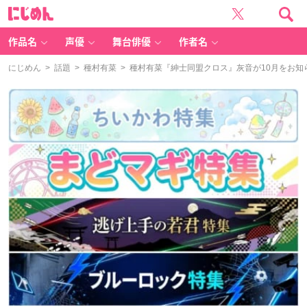
に
じ
め
ん
作品名
声優
舞台俳優
作者名
にじめん
>
話題
>
種村有菜
> 種村有菜『紳士同盟クロス』灰音が10月をお