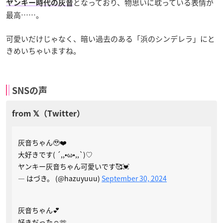
となっており、物思いに耽っている表情が
ヤンキー時代の灰音
最高……。
可愛いだけじゃなく、暗い過去のある「浜のシンデレラ」にと
きめいちゃいますね。
SNSの声
灰音ちゃん🥹❤️
大好きです( ´,,•ω•,,`)♡
ヤンキー灰音ちゃん可愛いです🥰💓
— はづき。 (@hazuyuuu)
September 30, 2024
灰音ちゃん💕
好きだった☺️🫶