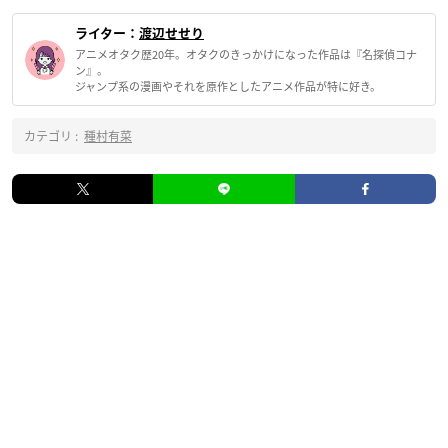
ライター：
渡辺せせり
アニメオタク歴20年。オタクのきっかけになった作品は『名探偵コナ
ン』。
ジャンプ系の漫画やそれを原作としたアニメ作品が特に好き。
カテゴリ :
種村有菜