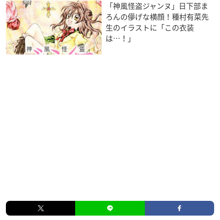
「神風怪盗ジャンヌ」日下部ま
ろんの儚げな横顔！種村有菜先
生のイラストに「この衣装
は…！」