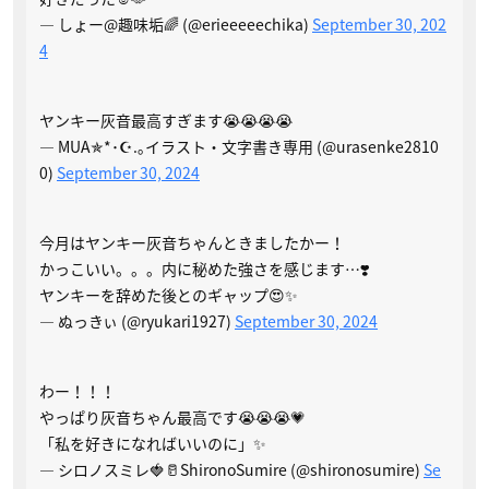
— しょー@趣味垢🌈 (@erieeeeechika)
September 30, 202
4
ヤンキー灰音最高すぎます😭😭😭😭
— MUA✯*･☪.｡イラスト・文字書き専用 (@urasenke2810
0)
September 30, 2024
今月はヤンキー灰音ちゃんときましたかー！
かっこいい。。。内に秘めた強さを感じます…❣️
ヤンキーを辞めた後とのギャップ😍✨
— ぬっきぃ (@ryukari1927)
September 30, 2024
わー！！！
やっぱり灰音ちゃん最高です😭😭😭💗
「私を好きになればいいのに」✨
— シロノスミレ🍓🥛ShironoSumire (@shironosumire)
Se