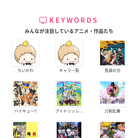
KEYWORDS
みんなが注目しているアニメ・作品たち
ちいかわ
キャラ一覧
鬼滅の刃
ハイキュー!!
アイドリッシ...
刀剣乱舞