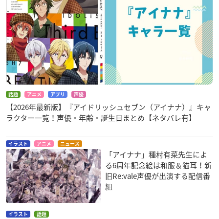
話題
アニメ
アプリ
声優
【2026年最新版】『アイドリッシュセブン（アイナナ）』キャ
ラクター一覧！声優・年齢・誕生日まとめ【ネタバレ有】
イラスト
アニメ
ニュース
「アイナナ」種村有菜先生によ
る6周年記念絵は和服＆猫耳！新
旧Re:vale声優が出演する配信番
組
イラスト
話題