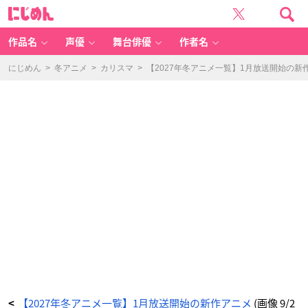
T
に
V
じ
ア
め
ニ
ん
メ
「雑
作品名
声優
舞台俳優
作者名
用
付
与
術
にじめん
>
冬アニメ
>
カリスマ
>
【2027年冬アニメ一覧】1月放送開始の新
師
が
自
分
の
最
強
に
気
付
く
ま
で」
キ
ー
ビ
ジ
ュ
ア
ル
-
ア
ニ
メ
情
報
サ
イ
ト
に
じ
め
ん
【2027年冬アニメ一覧】1月放送開始の新作アニメ
(画像 9/2
<