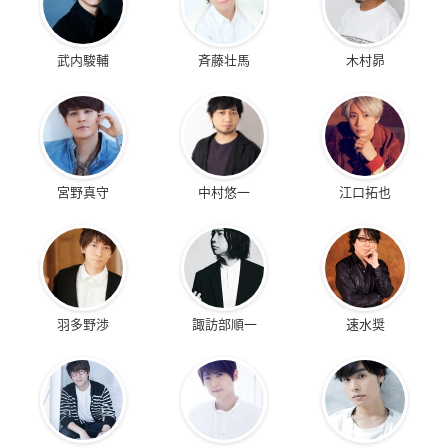
武内駿輔
斉藤壮馬
木村昴
宮野真守
中村悠一
江口拓也
羽多野渉
諏訪部順一
速水奨