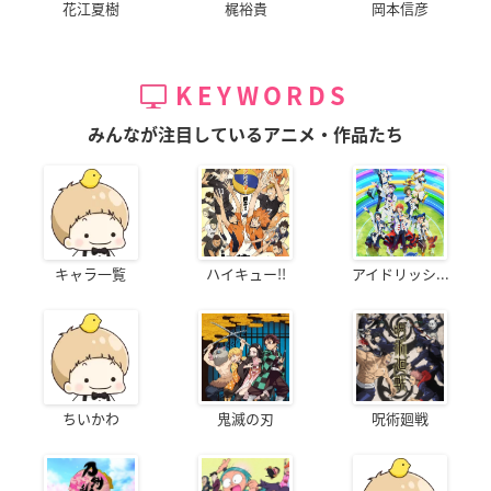
花江夏樹
梶裕貴
岡本信彦
KEYWORDS
みんなが注目しているアニメ・作品たち
キャラ一覧
ハイキュー!!
アイドリッシ...
ちいかわ
鬼滅の刃
呪術廻戦