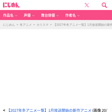
T
に
V
じ
ア
め
ニ
ん
メ
「モ
作品名
声優
舞台俳優
作者名
モ
モ！
ニ
ニ
にじめん
>
冬アニメ
>
カリスマ
>
【2027年冬アニメ一覧】1月放送開始の新
モ」
キ
ー
ビ
ジ
ュ
ア
ル
-
ア
ニ
メ
情
報
サ
イ
ト
に
じ
め
ん
【2027年冬アニメ一覧】1月放送開始の新作アニメ
(画像 20/
<