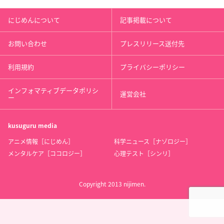
にじめんについて
記事掲載について
お問い合わせ
プレスリリース送付先
利用規約
プライバシーポリシー
インフォマティブデータポリシ
運営会社
ー
kusuguru
media
アニメ情報［にじめん］
科学ニュース［ナゾロジー］
メンタルケア［ココロジー］
心理テスト［シンリ］
Copyright 2013 nijimen.