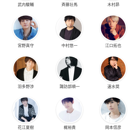
武内駿輔
斉藤壮馬
木村昴
宮野真守
中村悠一
江口拓也
羽多野渉
諏訪部順一
速水奨
花江夏樹
梶裕貴
岡本信彦