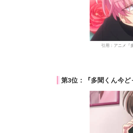
引用：アニメ『
第3位：『多聞くん今どっ