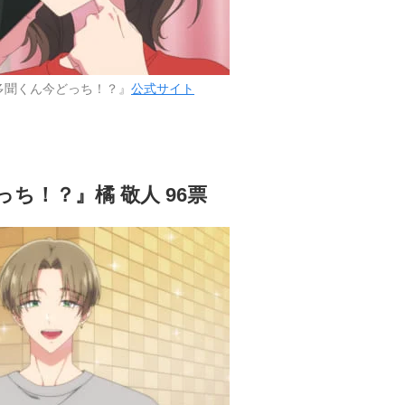
多聞くん今どっち！？』
公式サイト
ち！？』橘 敬人 96票