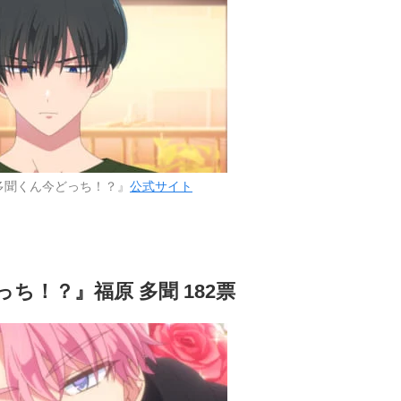
多聞くん今どっち！？』
公式サイト
ち！？』福原 多聞 182票