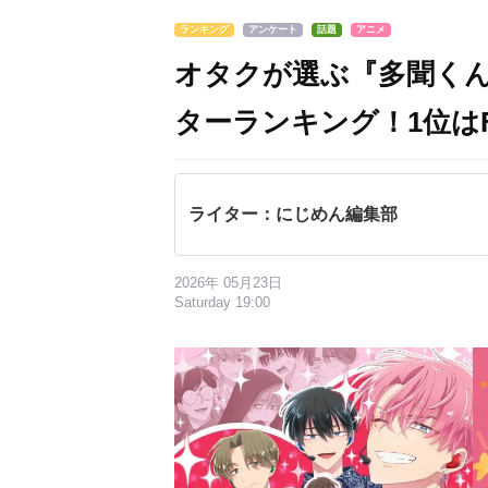
ランキング
アンケート
話題
アニメ
オタクが選ぶ『多聞く
ターランキング！1位はF
ライター：にじめん編集部
2026年 05月23日
Saturday 19:00