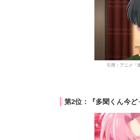
引用：アニメ『
第2位：『多聞くん今どっ