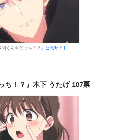
多聞くん今どっち！？』
公式サイト
ち！？』木下 うたげ 107票