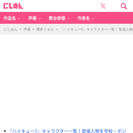
「ハ
に
イ
じ
キ
め
ュ
ん
ー!!
声
作品名
声優
舞台俳優
作者名
優」
入
畑
伸
にじめん
>
声優
>
櫻井トオル
>
『ハイキュー!!』キャラクター一覧！登場人
照
-
ア
ニ
メ
情
報
サ
イ
ト
に
じ
め
ん
『ハイキュー!!』キャラクター一覧！登場人物を学校・ポジ
<