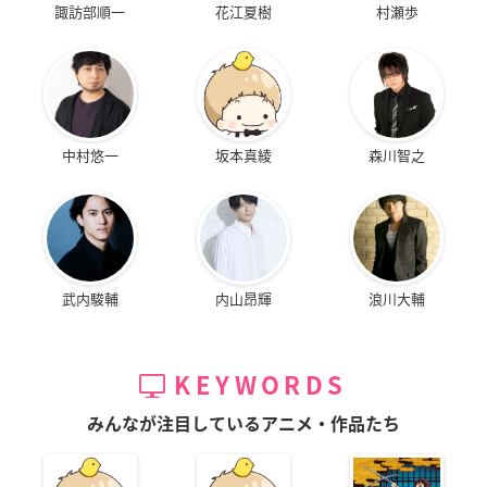
諏訪部順一
花江夏樹
村瀬歩
中村悠一
坂本真綾
森川智之
武内駿輔
内山昂輝
浪川大輔
KEYWORDS
みんなが注目しているアニメ・作品たち