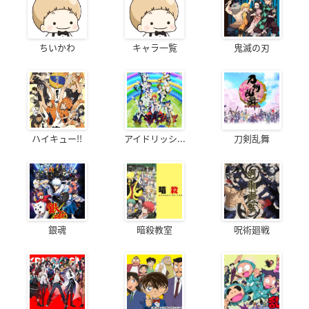
ちいかわ
キャラ一覧
鬼滅の刃
ハイキュー!!
アイドリッシ...
刀剣乱舞
銀魂
暗殺教室
呪術廻戦