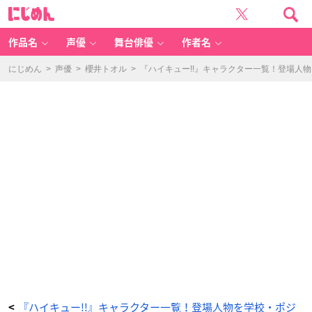
『ハ
に
イ
じ
キ
め
ュ
ん
ー!!』
キ
作品名
声優
舞台俳優
作者名
ャ
ラ
ク
タ
にじめん
>
声優
>
櫻井トオル
>
『ハイキュー!!』キャラクター一覧！登場人
ー
一
覧！
登
場
人
物
を
学
校・
ポ
ジ
シ
ョ
ン・
ア
ニ
メ
声
優
つ
き
で
全
紹
介
_
7
9
番
目
の
画
像
『ハイキュー!!』キャラクター一覧！登場人物を学校・ポジ
<
-