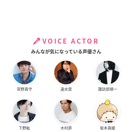
VOICE ACTOR
みんなが気になっている声優さん
宮野真守
速水奨
諏訪部順一
下野紘
木村昴
坂本真綾