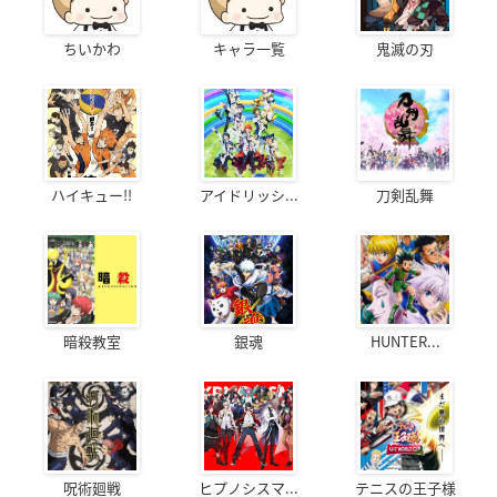
ちいかわ
キャラ一覧
鬼滅の刃
ハイキュー!!
アイドリッシ...
刀剣乱舞
暗殺教室
銀魂
HUNTER...
呪術廻戦
ヒプノシスマ...
テニスの王子様