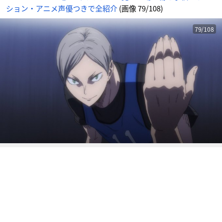
ア
ション・アニメ声優つきで全紹介
(画像 79/108)
ニ
メ
情
報
サ
79/108
イ
ト
に
じ
め
ん