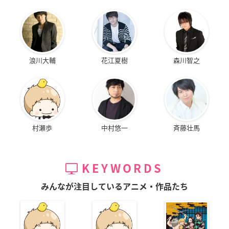
浪川大輔
花江夏樹
森川智之
村瀬歩
中村悠一
斉藤壮馬
KEYWORDS
みんなが注目しているアニメ・作品たち