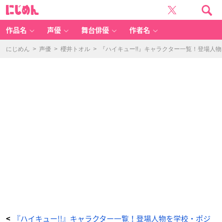
『ハ
に
イ
じ
キ
め
ュ
ん
ー!!』
キ
作品名
声優
舞台俳優
作者名
ャ
ラ
ク
タ
にじめん
>
声優
>
櫻井トオル
>
『ハイキュー!!』キャラクター一覧！登場人
ー
一
覧！
登
場
人
物
を
学
校・
ポ
ジ
シ
ョ
ン・
ア
ニ
メ
声
優
つ
き
で
全
紹
介
_
3
1
番
目
の
画
像
『ハイキュー!!』キャラクター一覧！登場人物を学校・ポジ
<
-