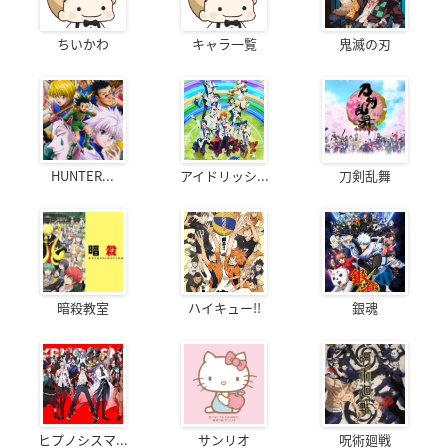
ちいかわ
キャラ一覧
鬼滅の刃
HUNTER...
アイドリッシ...
刀剣乱舞
暗殺教室
ハイキュー!!
銀魂
ヒプノシスマ...
サンリオ
呪術廻戦