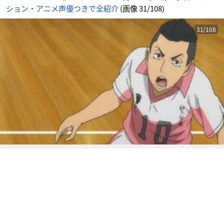
ア
ション・アニメ声優つきで全紹介
(画像 31/108)
ニ
メ
情
報
サ
31/108
イ
ト
に
じ
め
ん