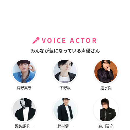
VOICE ACTOR
みんなが気になっている声優さん
宮野真守
下野紘
速水奨
諏訪部順一
鈴村健一
森川智之