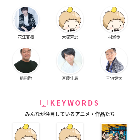
花江夏樹
大塚芳忠
村瀬歩
稲田徹
斉藤壮馬
三宅健太
KEYWORDS
みんなが注目しているアニメ・作品たち