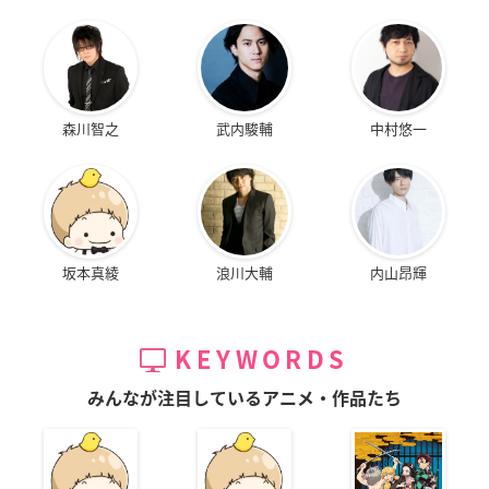
森川智之
武内駿輔
中村悠一
坂本真綾
浪川大輔
内山昂輝
KEYWORDS
みんなが注目しているアニメ・作品たち