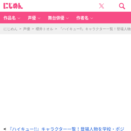
『ハ
に
イ
じ
キ
め
ュ
ん
ー!!』
キ
作品名
声優
舞台俳優
作者名
ャ
ラ
ク
タ
にじめん
>
声優
>
櫻井トオル
>
『ハイキュー!!』キャラクター一覧！登場人
ー
一
覧！
登
場
人
物
を
学
校・
ポ
ジ
シ
ョ
ン・
ア
ニ
メ
声
優
つ
き
で
全
紹
介
_
9
0
番
目
の
画
像
『ハイキュー!!』キャラクター一覧！登場人物を学校・ポジ
<
-