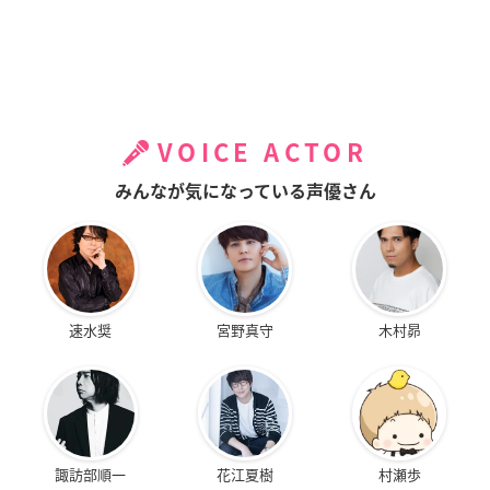
VOICE ACTOR
みんなが気になっている声優さん
速水奨
宮野真守
木村昴
諏訪部順一
花江夏樹
村瀬歩