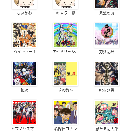
ちいかわ
キャラ一覧
鬼滅の刃
ハイキュー!!
アイドリッシ...
刀剣乱舞
銀魂
暗殺教室
呪術廻戦
ヒプノシスマ...
名探偵コナン
忍たま乱太郎