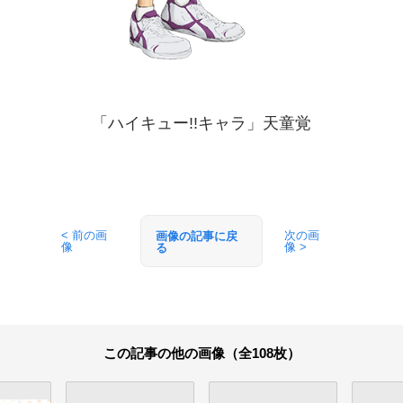
「ハイキュー!!キャラ」天童覚
< 前の画
次の画
画像の記事に戻
像
像 >
る
この記事の他の画像（全108枚）