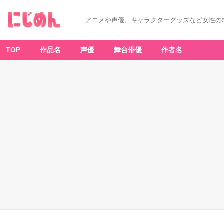
「ハ
イ
キ
アニメや声優、キャラクターグッズなど女性の
ュ
ー!!
キ
ャ
ラ」
TOP
作品名
声優
舞台俳優
作者名
天
童
覚
-
ア
ニ
メ
情
報
サ
イ
ト
に
じ
め
ん