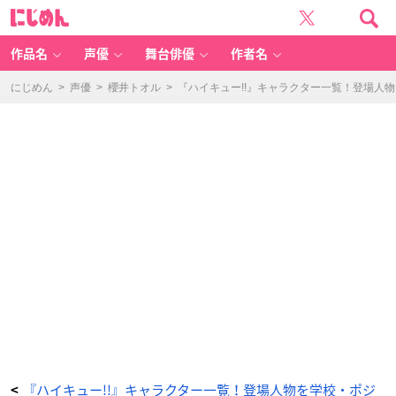
『ハ
に
イ
じ
キ
め
ュ
ん
ー!!』
古
作品名
声優
舞台俳優
作者名
森
元
也
-
にじめん
>
声優
>
櫻井トオル
>
『ハイキュー!!』キャラクター一覧！登場人
ア
ニ
メ
情
報
サ
イ
ト
に
じ
め
ん
『ハイキュー!!』キャラクター一覧！登場人物を学校・ポジ
<