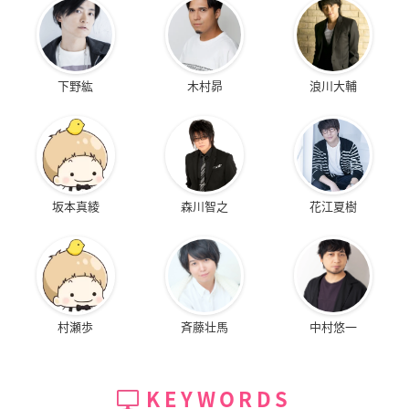
下野紘
木村昴
浪川大輔
坂本真綾
森川智之
花江夏樹
村瀬歩
斉藤壮馬
中村悠一
KEYWORDS