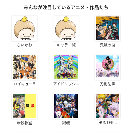
みんなが注目しているアニメ・作品たち
ちいかわ
キャラ一覧
鬼滅の刃
ハイキュー!!
アイドリッシ...
刀剣乱舞
暗殺教室
銀魂
HUNTER...