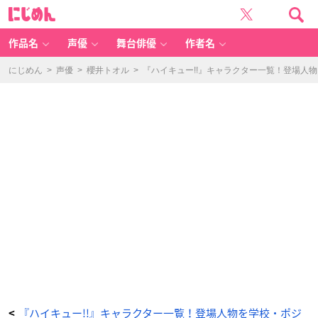
「ハ
に
イ
じ
キ
め
ュ
ん
ー!!
キ
作品名
声優
舞台俳優
作者名
ャ
ラ」
北
信
にじめん
>
声優
>
櫻井トオル
>
『ハイキュー!!』キャラクター一覧！登場人
介
-
ア
ニ
メ
情
報
サ
イ
ト
に
じ
め
ん
『ハイキュー!!』キャラクター一覧！登場人物を学校・ポジ
<