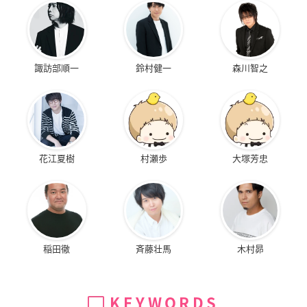
諏訪部順一
鈴村健一
森川智之
花江夏樹
村瀬歩
大塚芳忠
稲田徹
斉藤壮馬
木村昴
KEYWORDS