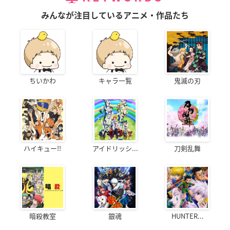
みんなが注目しているアニメ・作品たち
ちいかわ
キャラ一覧
鬼滅の刃
ハイキュー!!
アイドリッシ...
刀剣乱舞
暗殺教室
銀魂
HUNTER...