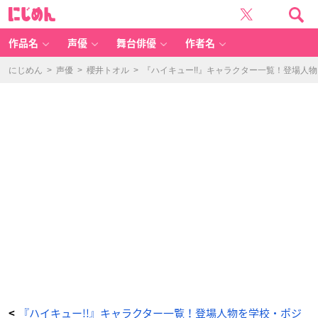
「ハ
に
イ
じ
キ
め
ュ
ん
ー!!
キ
作品名
声優
舞台俳優
作者名
ャ
ラ」
宮
治
にじめん
>
声優
>
櫻井トオル
>
『ハイキュー!!』キャラクター一覧！登場人
-
ア
ニ
メ
情
報
サ
イ
ト
に
じ
め
ん
『ハイキュー!!』キャラクター一覧！登場人物を学校・ポジ
<