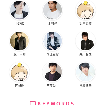
下野紘
木村昴
坂本真綾
浪川大輔
花江夏樹
森川智之
村瀬歩
中村悠一
斉藤壮馬
KEYWORDS