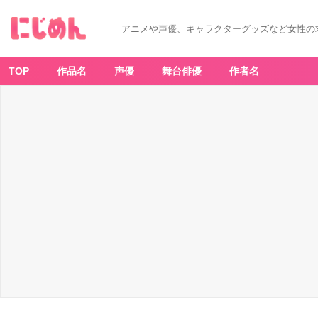
「ハ
イ
キ
アニメや声優、キャラクターグッズなど女性の
ュ
ー!!
声
優」
渡
TOP
作品名
声優
舞台俳優
作者名
親
治
-
ア
ニ
メ
情
報
サ
イ
ト
に
じ
め
ん