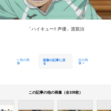
「ハイキュー!! 声優」渡親治
< 前の画
次の画
画像の記事に戻
像
像 >
る
この記事の他の画像（全108枚）