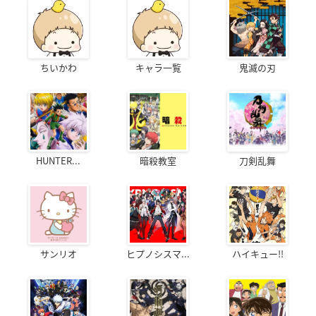
ちいかわ
キャラ一覧
鬼滅の刃
HUNTER...
暗殺教室
刀剣乱舞
サンリオ
ヒプノシスマ...
ハイキュー!!