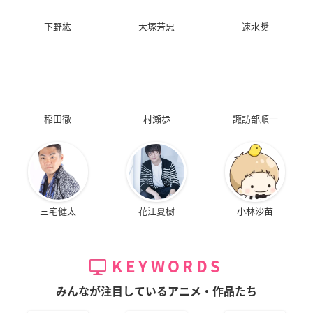
下野紘
大塚芳忠
速水奨
稲田徹
村瀬歩
諏訪部順一
三宅健太
花江夏樹
小林沙苗
KEYWORDS
みんなが注目しているアニメ・作品たち