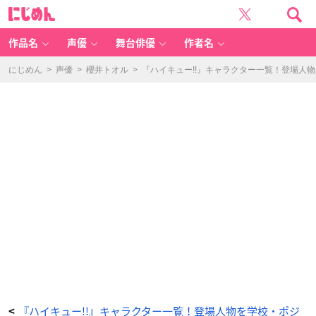
手
に
白
じ
球
め
彦
ん
（て
し
作品名
声優
舞台俳優
作者名
ろ
た
ま
ひ
にじめん
>
声優
>
櫻井トオル
>
『ハイキュー!!』キャラクター一覧！登場人
こ）
-
ア
ニ
メ
情
報
サ
イ
ト
に
じ
め
ん
『ハイキュー!!』キャラクター一覧！登場人物を学校・ポジ
<